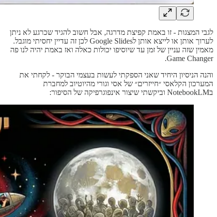
לגבי המצגות - זו באמת קפיצת מדרגה, אבל חשוב להגיד שכרגע לא ניתן
לערוך אותן או לייצא אותן לGoogle Slides לכן זה עדיין יחסיתי מוגבל.
מאמין שזה עניין של זמן עד שיוסיפו יכולות כאלה ואז באמת יהיה לנו פה
Game Changer.
והנה הניסיון היחיד שאני הספקתי לעשות בעצמי הבוקר - לקחתי את
המערכון הקלאסי ״חייזרים״ של אסי וגורי מהיוטיוב למחברת
בNotebookLM וביקשתי שיצור אינפוגרפיקה של הסיפור: