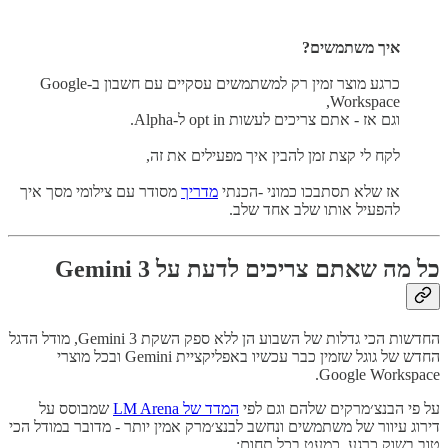
איך משתמשים?
כרגע מוצר זמין רק למשתמשים עסקיים עם חשבון ב-Google
Workspace,
וגם אז - אתם צריכים לעשות opt in ל-Alpha.
לקח לי קצת זמן להבין איך מפעילים את זה,
אז שלא תסתבכו כמוני -הכנתי
מדריך
מסודר עם צילומי מסך איך
להפעיל אותו שלב אחד שלב.
כל מה שאתם צריכים לדעת על Gemini 3
החדשות הכי גדלות של השבוע הן ללא ספק השקת Gemini 3, מודל הדגל
החדש של גוגל שזמין כבר עכשיו באפליקציית Gemini ובכל מוצרי
Google Workspace.
על פי הבנצ׳מרקים שלהם וגם לפי
המדד של LM Arena
שמבוסס על
דירוג עיוור של משתמשים ונחשב לבנצ׳מרק אמין יותר - מדובר במודל הכי
טוב בשוק כרגע, כמעט בכל תחום: