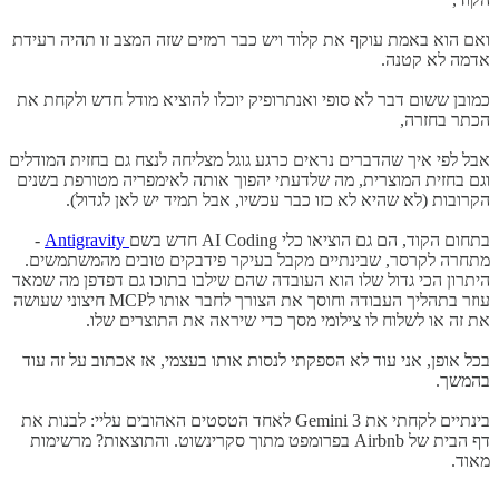
ואם הוא באמת עוקף את קלוד ויש כבר רמזים שזה המצב זו תהיה רעידת
אדמה לא קטנה.
כמובן ששום דבר לא סופי ואנתרופיק יוכלו להוציא מודל חדש ולקחת את
הכתר בחזרה,
אבל לפי איך שהדברים נראים כרגע גוגל מצליחה לנצח גם בחזית המודלים
וגם בחזית המוצרית, מה שלדעתי יהפוך אותה לאימפריה מטורפת בשנים
הקרובות (לא שהיא לא כזו כבר עכשיו, אבל תמיד יש לאן לגדול).
בתחום הקוד, הם גם הוציאו כלי AI Coding חדש בשם
Antigravity
-
מתחרה לקרסר, שבינתיים מקבל בעיקר פידבקים טובים מהמשתמשים.
היתרון הכי גדול שלו הוא העובדה שהם שילבו בתוכו גם דפדפן מה שמאד
עוזר בתהליך העבודה וחוסך את הצורך לחבר אותו לMCP חיצוני שעושה
את זה או לשלוח לו צילומי מסך כדי שיראה את התוצרים שלו.
בכל אופן, אני עוד לא הספקתי לנסות אותו בעצמי, אז אכתוב על זה עוד
בהמשך.
בינתיים לקחתי את 3 Gemini לאחד הטסטים האהובים עליי: לבנות את
דף הבית של Airbnb בפרומפט מתוך סקרינשוט. והתוצאות? מרשימות
מאוד.