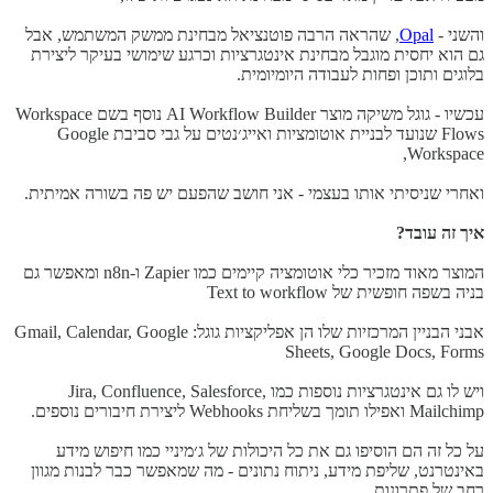
והשני -
Opal
, שהראה הרבה פוטנציאל מבחינת ממשק המשתמש, אבל
גם הוא יחסית מוגבל מבחינת אינטגרציות וכרגע שימושי בעיקר ליצירת
בלוגים ותוכן ופחות לעבודה היומיומית.
עכשיו - גוגל משיקה מוצר AI Workflow Builder נוסף בשם Workspace
Flows שנועד לבניית אוטומציות ואייג׳נטים על גבי סביבת Google
Workspace,
ואחרי שניסיתי אותו בעצמי - אני חושב שהפעם יש פה בשורה אמיתית.
איך זה עובד?
המוצר מאוד מזכיר כלי אוטומציה קיימים כמו Zapier ו-n8n ומאפשר גם
בניה בשפה חופשית של Text to workflow
אבני הבניין המרכזיות שלו הן אפליקציות גוגל: Gmail, Calendar, Google
Sheets, Google Docs, Forms
ויש לו גם אינטגרציות נוספות כמו Jira, Confluence, Salesforce,
Mailchimp ואפילו תומך בשליחת Webhooks ליצירת חיבורים נוספים.
על כל זה הם הוסיפו גם את כל היכולות של ג׳מיניי כמו חיפוש מידע
באינטרנט, שליפת מידע, ניתוח נתונים - מה שמאפשר כבר לבנות מגוון
רחב של פתרונות.