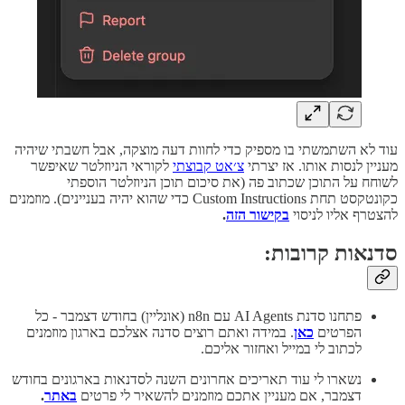
עוד לא השתמשתי בו מספיק כדי לחוות דעה מוצקה, אבל חשבתי שיהיה
מעניין לנסות אותו. אז יצרתי
צ׳אט קבוצתי
לקוראי הניוזלטר שאיפשר
לשוחח על התוכן שכתוב פה (את סיכום תוכן הניוזלטר הוספתי
כקונטקסט תחת Custom Instructions כדי שהוא יהיה בעניינים). מוזמנים
להצטרף אליו לניסוי
בקישור הזה
.
סדנאות קרובות:
פתחנו סדנת AI Agents עם n8n (אונליין) בחודש דצמבר - כל
הפרטים
כאן
. במידה ואתם רוצים סדנה אצלכם בארגון מוזמנים
לכתוב לי במייל ואחזור אליכם.
נשארו לי עוד תאריכים אחרונים השנה לסדנאות בארגונים בחודש
דצמבר, אם מעניין אתכם מוזמנים להשאיר לי פרטים
באתר
.