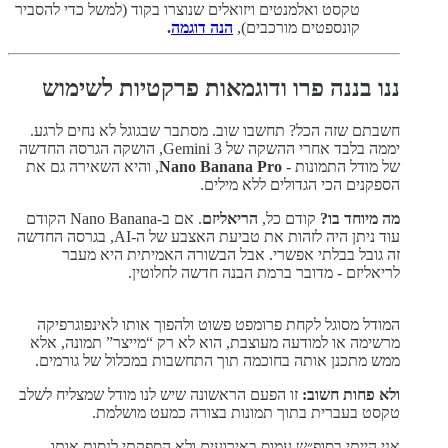
טקסט ואלמנטים ויזואלים שנוצרו בקוד (למשל כדי להסביר
קונספטים מורכבים),
הנה דוגמה
.
ננו בננה פרו ודוגמאות פרקטיות לשימוש
חשבתם שזה הכל? תחשבו שוב. מסתבר שבגוגל לא נחים לרגע.
יממה בלבד אחרי ההשקה של Gemini 3, הושקה הגרסה החדשה
של מודל התמונות -
Nano Banana Pro
, והיא השאירה גם את
הספקנים הכי הגדולים ללא מילים.
מה מיוחד בו?
קודם כל,
הריאליזם
. אם ב-Nano Banana הקודם
עוד ניתן היה לזהות את טביעת האצבע של ה-AI, בגרסה החדשה
זה גובל בבלתי אפשרי. אבל הבשורה האמיתית היא מעבר
לריאליזם - מדובר ברמת הבנה חדשה לחלוטין.
המודל מסוגל לקחת פרומפט פשוט ולהפוך אותו לאינפוגרפיקה
מרשימה או למודעה מעוצבת, הוא לא רק “מייצר” תמונה, אלא
ממש מתכנן אותה בחוכמה תוך התחשבות במכלול של גורמים.
ולא פחות חשוב:
זו הפעם הראשונה שיש לנו מודל שמצליח לשלב
טקסט בעברית בתוך תמונות בצורה כמעט מושלמת.
אני הייתי בסופ״ש עמוס באירועים ולא הספקתי לנסות אותו