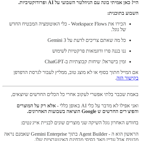
היי! כאן אמיתי בונה עם הניוזלטר השבועי על AI ופרודוקטיביות.
השבוע בתוכנית:
הכירו את Workspace Flows - כלי האוטומציה המבטיח החדש
של גוגל.
כל מה שאתם צריכים לדעת על Gemini 3
ננו בננה פרו ודוגמאות פרקטיות לשימוש
זמין בישראל: שיחות קבוצתיות ב-ChatGPT
אם המייל חתוך בסוף או לא מוצג טוב, ממליץ לעבור לגרסת הדפדפן
בקישור הזה
.
באמת שכבר בלתי אפשרי לעקוב אחרי כל הכלים החדשים שיוצאים,
ואני אפילו לא מדבר על כלי AI באופן כללי -
אלא רק על המוצרים
והפיצ׳רים החדשים ש Google הוציאה בשבועות האחרונים.
בחודש האחרון גוגל השיקה שני מוצרים שונים לבניית אייג׳נטים:
הראשון הוא ה - Agent Builder בתוך Gemini Enterprise שאמנם נראה
מבטיח אבל עדיין מאד בסיסי מבחינת האינטגרציות שלו,