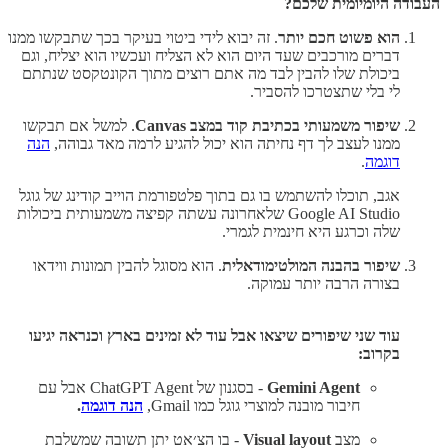
העבודה היומיומית שלכם?
הוא פשוט חכם יותר
. זה יבוא לידי ביטוי בעיקר בכך שתבקשו ממנו
דברים מורכבים שעד היום הוא לא הצליח ועכשיו הוא יצליח, וגם
ביכולת שלו להבין לבד מה אתם רוצים מתוך הקונטקסט שנתתם
לי בלי שתצטרכו להסביר.
שיפור משמעותי בכתיבת קוד במצב Canvas
. למשל אם תבקשו
ממנו לעצב לך דף נחיתה הוא יכול להגיע לרמה מאד גבוהה,
הנה
דוגמה
.
אגב, תוכלו להשתמש בו גם בתוך פלטפורמת הוייב קודינג של גוגל
Google AI Studio שלאחרונה עשתה קפיצה משמעותית ביכולות
שלה וכרגע היא חינמית לגמרי.
שיפור בהבנה המולטימודאלית
. הוא מסוגל להבין תמונות ווידאו
בצורה הרבה יותר עמוקה.
עוד שני שיפורים שיצאו אבל עוד לא זמינים בארץ וכנראה יגיעו
בקרוב:
Gemini Agent
- בסגנון של ChatGPT Agent אבל עם
חיבור מובנה למוצרי גוגל כמו Gmail,
הנה דוגמה
.
מצב
Visual layout
- בו הצ׳אט יתן תשובה שמשלבת