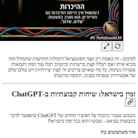
לסיכום - זה באמת רק קצה הפוטנציאל היכולות החדשות שהמודל הזה
מביא איתו ואם תגללו קצת ברשתות וביוטיוב תגלו עוד המון דוגמאות
עוצרות נשימה, כל מה שאתם צריכים זה קצת יצירתיות ויש עולם שלם
של אפשרויות שנפתח בפנינו, תקופה מרגשת!
זמין בישראל: שיחות קבוצתיות ב-ChatGPT
בשבוע שעבר כתבתי על הפיצ׳ר החדש של ChatGPT שיאפשר לדבר
בקבוצות בצ׳אט - ועכשיו הוא כבר זמין בישראל!
איך משתמשים בו?