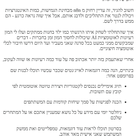
חשוב להגיד, זה עדיין רחוק מ n8n מבחינת הגמישות, כמות האינטגרציות
ויכולת לנטר את התהליכים ולדבג אותם, אבל איך שזה נראה כרגע - הם
ממש בדרך לשם.
איך שהתחלתי לשחק איתו הרגשתי כמו ילד בחנות ממתקים ועלו לי המון
רעיונות לאוטומציות AI שיכולות לחסוך המון זמן בחברות - דברים
שמבקשים ממני כמעט בכל סדנה שאני מעביר ועד היום דרשו חיבור לכלי
אוטומציה חיצוניים.
אחרי שאתעמק בזה יותר אכתוב פה על עוד כמה רעיונות אז שווה לעקוב,
בינתיים, הנה כמה דוגמאות לאייג׳נטים שכבר עכשיו תוכלו לבנות שם
בפרומפט אחד:
תיוג אימיילים נכנסים לקטגוריות ויצירת טיוטה אוטומטית לפי
קובץ עם תשובות.
הכנה לפגישות על סמך שיחות קודמות עם המשתתפים
ניוזלטר יומי עם מידע על כל נושא שמעניין אתכם או על המתחרים
שלכם
בסרטון תוכלו לראות עוד דוגמאות, טמפלייטים ואת ממשק
המשתמש שאני אישית מאד אוהב.