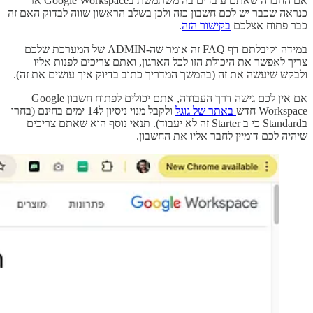
אם החברה שאתם עובדים בה משתמשת בGoogle Workspace אז
כנראה שכבר יש לכם חשבון כזה ולכן בשלב הראשון שווה לבדוק האם זה
כבר פתוח אצלכם
בקישור הזה
.
במידה וקיבלתם דף FAQ זה אומר שה-ADMIN של המערכת שלכם
צריך לאפשר את היכולת הזו לכל הארגון, ואתם צריכים לפנות אליו
ולבקש שיעשה את זה (בהמשך המדריך כתוב בדיוק איך עושים את זה).
אם אין לכם גישה דרך העבודה, אתם יכולים לפתוח חשבון Google
Workspace חדש
באתר של גוגל
ולקבל מנוי ניסיון ל14 ימים בחינם (בחרו
בStandard כי ב Starter זה לא יעבוד). תנאי נוסף הוא שאתם צריכים
שיהיה לכם דומיין לחבר אליו את החשבון.