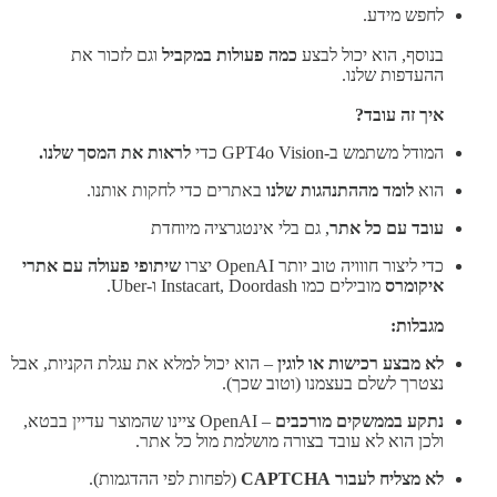
לחפש מידע.
בנוסף, הוא יכול לבצע
כמה פעולות במקביל
וגם לזכור את
ההעדפות שלנו.
איך זה עובד?
המודל משתמש ב-GPT4o Vision כדי
לראות את המסך שלנו.
הוא
לומד מההתנהגות שלנו
באתרים כדי לחקות אותנו.
עובד עם כל אתר
, גם בלי אינטגרציה מיוחדת
כדי ליצור חווויה טוב יותר OpenAI יצרו
שיתופי פעולה עם אתרי
איקומרס
מובילים כמו Instacart, Doordash ו-Uber.
מגבלות:
לא מבצע רכישות או לוגין
– הוא יכול למלא את עגלת הקניות, אבל
נצטרך לשלם בעצמנו (וטוב שכך).
נתקע בממשקים מורכבים
– OpenAI ציינו שהמוצר עדיין בבטא,
ולכן הוא לא עובד בצורה מושלמת מול כל אתר.
לא מצליח לעבור CAPTCHA
(לפחות לפי ההדגמות).