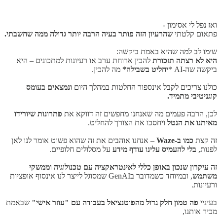
ואז נפל לי אסימון -
פתאום קלטתי
שהרעיון הזה פותר בעיה הרבה יותר גדולה ממה שחשבתי.
שימו לב למה שהיא באמת ביקשה:
היא לא רצתה תזכורת
להכין ארוחת ערב או רעיונות למתכונים – היא
ביקשה שה-AI *
יחליט בשבילה*
מה להכין.
כולנו צריכים לקבל אינספור החלטות במהלך היום
ונמצאים בעומס
קוגניטיבי מתמיד.
לכן, הרבה פעמים מה שאנחנו מחפשים זה דווקא את
פתרונות שיורידו
מאיתנו את הנטל
ויחסכו את הצורך להחליט.
זה קצת
כמו ב-Waze
– אנחנו אוהבים את זה שהוא פשוט אומר לנו לאן
לפנות,
בלי להעמיס עלינו עודף מידע
על מסלולים חלופיים.
זה
עיקרון שנכון באופן כללי לאינטראקציה עם טכנולוגיה וממשקי
משתמש
, ובמיוחד כשמדובר בGenAI שמסוגל לייצר לנו אינסוף אופציות
ורעיונות.
בעיניי
פה טמון חלק גדול מהפוטנציאל בעבודה עם "עוזר אישי"
שבאמת
מכיר אותנו,