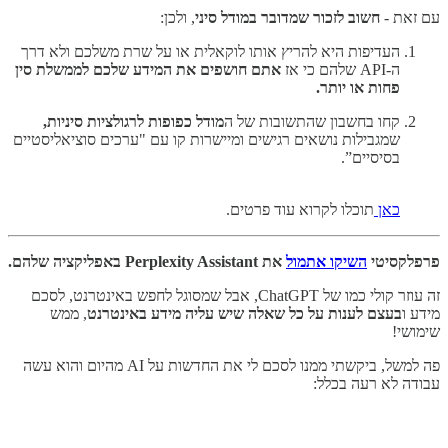
עם זאת -
חשוב לזכור שמדובר במודל סיני
, ולכן:
העדיפות היא להריץ אותו לוקאלית או על שרת משלכם ולא דרך
ה-API שלהם כי אז
אתם חושפים את המידע שלכם לממשלת סין
פחות או יותר.
קחו בחשבון שהתשובות של ה
מודל כפופות לרגולציות סיניות,
שמגבילות נושאים רגישים ומיישרות קו עם "ערכים סוציאליסטיים
בסיסיים”.
כאן
תוכלו לקרוא עוד פרטים.
פרפלקסיטי
השיקו אתמול
את Perplexity Assistant באפליקציה שלהם.
זה עוזר קולי כמו של ChatGPT, אבל שמסוגל לחפש באינטרנט, לסכם
מידע ו
בעצם לענות על כל שאלה שיש עליה מידע באינטרנט
, ממש
שימושי!
פה למשל, ביקשתי ממנו לסכם לי את החדשות על AI מהיום והוא עשה
עבודה לא רעה בכלל: