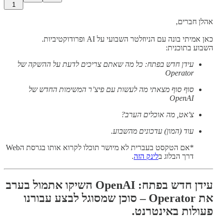
1
אהלן חברים,
כאן אמיתי בונה עם הניוזלטר השבועי על AI ופרודוקטיביות.
השבוע בתוכנית:
עידן חדש בפתח: כל מה שאתם צריכים לדעת על ההשקה של
Operator
סוף סוף מצאתי מה לעשות עם פיצ’ר המשימות החדש של
OpenAI
צ'אט, מה אוכלים הערב?
עוד (המון) עדכונים מהשבוע.
*אם הטקסט בעברית לא מיושר תוכלו לקרוא אותו בגרסת הWeb
דרך הבלוג ב
לינק הזה
.
עידן חדש בפתח: OpenAI השיקו אתמול בערב
את Operator – סוכן שמסוגל לבצע עבורנו
פעולות באינטרנט.