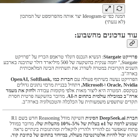
המנה כפי ש-Ideogram יצר אותה מהפרומפט של המתכון
(לא נגעתי)
עוד עדכונים מהשבוע:
פרוייקט Stargate
: הנשיא הנכנס דונלד טראמפ הכריז על "פרויקט
Stargate," יוזמה ענקית בהשקעה של 500 מיליארד דולר שתיבנה בארבע
השנים הקרובות במטרה לשדרג את תשתיות הבינה המלאכותית
בארה"ב.
הפרויקט נעשה בשיתוף פעולה עם
חברות כמו OpenAI, SoftBank,
Oracle, Nvidia ו-Microsoft, ו
יתחיל בבניית מרכזי נתונים גדולים
בטקסס. המטרה היא ליצור מאות אלפי מקומות עבודה ו
לחזק את מעמד
ארה"ב כמובילה עולמית בתחום ה-AI
. מדובר בהשקעה פרטית חסרת
תקדים שתשפיע משמעותית על הכלכלה והטכנולוגיה בארה"ב.
חברת DeepSeek.ai הסינית
השיקה מודל Reasoning חדש בשם R1
שמגיע לרמה של o1 בעלות של 5%-10% מהעלות שלו.
מדובר במודל
פתוח שאפשר גם להוריד ולהריץ לוקאלית ומהתגובות בינתיים נראה
שהוא
יכול להיות אלטרנטיבה מעולה, במיוחד בתחום של כתיבת קוד.