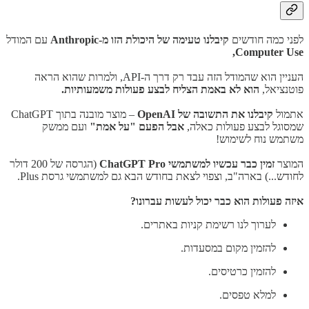
לפני כמה חודשים
קיבלנו טעימה של היכולת הזו מ-Anthropic
עם המודל
Computer Use,
העניין הוא שהמודל הזה עבד רק דרך ה-API, ולמרות שהוא הראה
פוטנציאל,
הוא לא באמת הצליח לבצע פעולות משמעותיות.
אתמול
קיבלנו את התשובה של OpenAI
– מוצר מובנה בתוך ChatGPT
שמסוגל לבצע פעולות כאלה,
אבל הפעם "על אמת"
ועם ממשק
משתמש נוח לשימוש!
המוצר
זמין כבר עכשיו למשתמשי ChatGPT Pro
(הגרסה של 200 דולר
לחודש...) בארה"ב, וצפוי לצאת בחודש הבא גם למשתמשי גרסת Plus.
איזה פעולות הוא כבר יכול לעשות עברונו?
לערוך לנו רשימת קניות באתרים.
להזמין מקום במסעדות.
להזמין כרטיסים.
למלא טפסים.