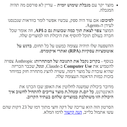
מוצר יקר עם
מגבלת שימוש יומית
– עדיין לא פורסם מה תהיה
המגבלה.
לסיכום:
אם עוד היה ספק, עכשיו אפשר לומר בוודאות שנכנסנו
לעידן ה-Agents.
המוצר
צפוי לצאת תוך כמה שבועות גם כ-API
, וזה אומר שכל
חברה בעולם תוכל להוסיף את היכולת הזו למוצרים שלה.
ההשפעה שלו תיהיה עצומה כמעט על כל תחום,
בדגש על
אוטומציות עסקיות (RPA) ואתרי איקומרס.
בנוסף -
בקרוב נקבל את התגובה של המתחרות:
Anthropic צפויה
להטמיע את
Computer Use
ב-Claude,
וגוגל,
שכבר הכריזה
שהיא עובדת על מוצר דומה, עשויה להציג מתחרה חזק במיוחד
בזכות כמות הדאטה העצומה שלה.
מדובר ביכולת שמשנה לחלוטין את האופן שבו הכרנו את
האינטרנט,
כל יזם.ת ומנהל.ת מוצר צריכים להתחיל לחשוב איך
היכולת הזו משתלבת במוצרים שלהם בעתיד הקרוב.
הסרטון הזה הוא עריכה של דקה וחצי מתוך דמו של 23 דקות שהם
עשו אתמול בלייב,
הנה קישור
לדמו המלא.