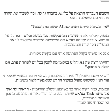
השבוע העברתי הרצאה על כלי AI בחברה גדולה, וכדי לשבור את הקרח
פתחתי עם השאלה הבאה:
“איזו משימה הייתם רוצים שה-AI יעשה במקומכם?”
כצפוי, קיבלתי את
התשובות המתבקשות כמו כביסה וכלים
– וצחקנו על
זה שה-AI לקח מאיתנו דווקא את המשימות הכיפיות ומשאיר לנו את
המטלות הסיזיפיות והמעצבנות.
אבל אז מישהי בקהל הפתיעה אותי עם בקשה מקורית:
“הייתי רוצה שה-AI יחליט במקומי מה להכין בכל יום לארוחת ערב, וגם
ישלח לי מתכון.”
“יש לי משהו בשבילך!” עניתי בהתלהבות, כשאני מרוצה מעצמי שמצאתי
עוד רעיון לשימוש מועיל בפיצ'ר החדש שמאפשר ליצור משימות.
ובאמת, כמה דקות אחר כך כשהגענו לשלב ההדגמות -
הראיתי לה איך
אני מייצר Task בצ’אט
שישלח בכל ערב רעיון לארוחת ערב עם מתכון
ורשימת המצרכים,
ואז שכחתי מזה לגמרי.