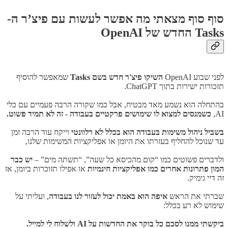
סוף סוף מצאתי מה אפשר לעשות עם פיצ’ר ה-
Tasks החדש של OpenAI
לפני שבוע OpenAI
השיקו פיצ'ר חדש בשם Tasks
שמאפשר להוסיף
תזכורות ישירות בתוך ChatGPT.
בהתחלה הוא נשמע מאד מבטיח, אבל כמו שקורה הרבה פעמיים עם כלי
AI,
כשמנסים למצוא לו שימושים פרקטיים בעבודה - זה לא תמיד פשוט.
בשביל ניהול משימות בעבודה הוא בכלל לא רלוונטי
וייקח עוד הרבה זמן
עד שנוכל להחליף בעזרתו את היומן או אפליקציות המשימות שלנו,
ולדברים פשוטים כמו “קום מהכיסא כל שעה”, “תשתה מים” –
יש כבר
המון פתרונות אחרים כמו אפליקציות חינמיות
או אפילו תזוכרות ביומן, אז
זה דיי גימיק.
שברתי את הראש
איפה הוא באמת יכול לעזור לנו בעבודה
, ועליתי על
שימוש לא רע בכלל:
ביקשתי ממנו לסכם כל בוקר את החדשות על AI ולשלוח לי למייל.