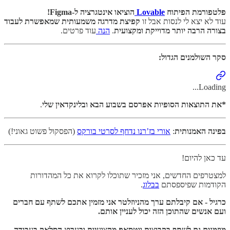
פלטפורמת הפיתוח
Lovable
הוציאו אינטגרציה ל-Figma!
עוד לא יצא לי לנסות אבל זו
קפיצת מדרגה משמעותית שמאפשרת לעבוד
בצורה הרבה יותר מדוייקת ומקצועית
.
הנה
עוד פרטים.
סקר השולמנים הגדול:
Loading...
*את התוצאות הסופיות אפרסם בשבוע הבא ובלינקדאין שלי
.
בפינה האמנותית
:
אורי בז’רנו נדחף לסרטי בורקס
(הפסקול פשוט גאוני!)
עד כאן להיום!
למצטרפים החדשים, אני מזכיר שתוכלו לקרוא את כל המהדורות
הקודמות שפיספסתם
בבלוג
.
כרגיל - אם קיבלתם ערך מהניוזלטר אני מזמין אתכם לשתף עם חברים
ועם אנשים שהתוכן הזה יכול לעניין אותם.
מוזמנים גם לשתף בקבוצות ווטסאפ מקצועיות ובערוץ הסלאק בעבודה.