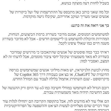
בשביל לחוות דעה מוצקה בנושא,
וכל מה שאני כותב כאן מתבסס על ההתרשמות שלי ועל ביקורות של
אנשים שאני מעריך ועוקב אחריהם, שקיבלו גישה מוקדמת.
כך אני רואה את זה כרגע:
למשתמשים המנוסים, אמנם מדובר בשדרוג ברמת הביצועים, הנוחות,
המהירות והיכולת להשתמש בו ליישומים חדשים - אבל לא מדובר בשדרוג
משנה חיים כמו שאולי ציפינו לקבל.
ראיתי כבר כמה פוסטים של אנשים שהתאכזבו כי מרגישים שמדובר
בשדרוג לא מאד משמעותי שקיבל יחסי ציבור מוגזמים, אבל לדעתי זה לא
המצב, ואסביר למה:
מחוץ לבועת הלניקדאין, יש מאות מיליוני אנשים שמשתמשים בגרסה
החינמית של ChatGPT, או בצ׳אט בעבודה דרך Copilot 365 של
מיקרוסופט - שגם השתדרג אתמול בלילה לעבוד עם המודל החדש.
רובם הגדול לא השתמשו במודלי חשיבה כמו o3 עד היום ורק ההנגשה של
מצב החשיבה תיהיה מאד משמעותית עבורם.
הם אולי עוד לא מודעים לזה, אבל בתקופה הקרובה הם יתחילו לגלות עוד
ועוד דברים שהם מצליחים לעשות הצ׳אט וההשפעה על הפרודוקטיביות
בעבודה תיהיה דרמטית,