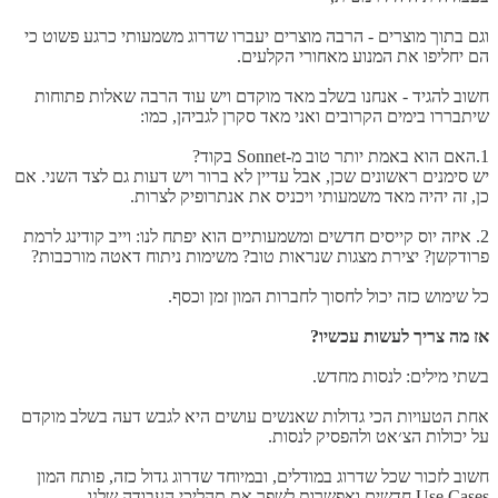
וגם בתוך מוצרים - הרבה מוצרים יעברו שדרוג משמעותי כרגע פשוט כי
הם יחליפו את המנוע מאחורי הקלעים.
חשוב להגיד - אנחנו בשלב מאד מוקדם ויש עוד הרבה שאלות פתוחות
שיתבררו בימים הקרובים ואני מאד סקרן לגביהן, כמו:
1.האם הוא באמת יותר טוב מ-Sonnet בקוד?
יש סימנים ראשונים שכן, אבל עדיין לא ברור ויש דעות גם לצד השני. אם
כן, זה יהיה מאד משמעותי ויכניס את אנתרופיק לצרות.
2. איזה יוס קייסים חדשים ומשמעותיים הוא יפתח לנו: וייב קודינג לרמת
פרודקשן? יצירת מצגות שנראות טוב? משימות ניתוח דאטה מורכבות?
כל שימוש כזה יכול לחסוך לחברות המון זמן וכסף.
אז מה צריך לעשות עכשיו?
בשתי מילים: לנסות מחדש.
אחת הטעויות הכי גדולות שאנשים עושים היא לגבש דעה בשלב מוקדם
על יכולות הצ׳אט ולהפסיק לנסות.
חשוב לזכור שכל שדרוג במודלים, ובמיוחד שדרוג גדול כזה, פותח המון
Use Cases חדשים ואפשרות לשפר את תהליכי העבודה שלנו.