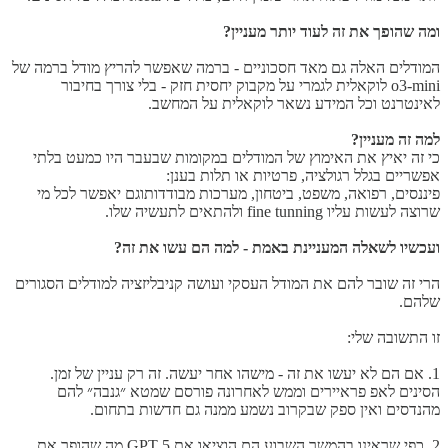
ומה שהופך את זה לעוד יותר מעניין?
המודלים האלה גם מאד חסכוניים - ברמה שאפשר להריץ מודל ברמה של
o3-mini לוקאלית לגמרי על מקבוק יחסית חזק - בלי צורך בחיבור
לאינטרנט וכל המידע נשאר לוקאלית על המחשב.
למה זה מעניין?
כי זה יאיץ את האימוץ של המודלים במקומות שבעבר היו כמעט בלתי
אפשריים בגלל רגולציה, פרטיות או תלות בענן:
פיננסים, רפואה, משפט, ביטחון, מערכות מבודדותוגם יאפשר לכל מי
שרוצה לעשות עליו fine tunning ולהתאים לתעשיה שלו.
ועכשיו לשאלה המעניינת באמת - למה הם עשו את זה?
הרי זה שובר להם את המודל העסקי ועושה קניבליזציה למודלים הסגורים
שלהם.
זו התשובה שלי:
1. אם הם לא יעשו את זה - מישהו אחר יעשה. זה רק עניין של זמן.
הסינים לאפ פראיירים וממש לאחרונה פורסם שמטא ״גנבה״ להם
מהנדסים ואין ספק שבקרוב נשמע ממנה גם חדשות בתחום.
2. כפי שראינו בהמשך השבוע הם הוציאו את GPT 5 מה שהופך את