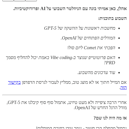
אהלן, כאן אמיתי בונה עם הניוזלטר השבועי על AI ופרודוקטיביות.
השבוע בתוכנית:
מחשבות ראשונות על ההשקה של GPT-5
המודלים הפתוחים של OpenAI.
הפכתי את Comet ליזם סולו
האם פרוטוטייפ שנוצר ב-Vibe coding באמת יכול להחליף מסמך
PRD?
עוד עדכונים מהשבוע.
אם המייל חתוך או לא מוצג טוב, ממליץ לעבור לגרסת הדפדפן
בקישור
הזה
.
אחרי הרבה ציפייה ולא מעט טיזינג, אתמול סוף סוף קיבלנו את GPT-5,
מודל הדגל החדש של OpenAI.
אז מה היה לנו שם?
נתחיל מהחלק הכי חשוב - נגמר עידן בחירת המודלים!