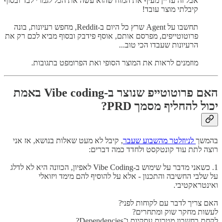
אבל זה עדיין מעיף את המוח שהוא עשה את הכל לגמרי לבד ובסוף
קיבלתי מוצר עובד!
תחשבו על Agent שרץ כל היום ב-Reddit, מחפש רעיונות, בונה
פרוטוטייפים, מפרסם אותם, אוסף פידבק ובסוף מביא לכם רק את
הרעיונות שעבדו הכי טוב...
מוזמנים לראות את המוצר הסופי ואת הפרומפט בתגובות.
האם פרוטוטייפ שנוצר ב-Vibe coding באמת
יכול להחליף מסמך PRD?
בהמשך
לניוזלטר מהשבוע שעבר
, קיבל לא מעט שאלות בנושא, אז אני
רוצה לתת עוד קונטקסט ולחדד כמה דברים:
1. כשאני מדבר על שימוש ב-Vibe Coding לאפיון, הכוונה היא לא לדלג
על שלבי החשיבה והתכנון - אלא על להוסיף להם מימד ויזואלי
ואינטראקטיבי.
האם צריך לדבר עם לקוחות לפני?
לעשות מחקר שוק ומתחרים?
לקחת בחשבון מטרות עסקיות ו־Dependencies?