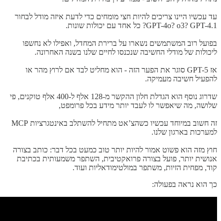
עד עכשיו היינו צריכים להיות חצי מומחים כדי לדעת איזה מודל לבחור
GPT-4o? o3? GPT-4.1? כל אחד עם יכולות שונות.
בפועל רוב המשתמשים נשארו על ברירת המחדל, ואפילו לא נחשפו
ליכולות של מודלי החשיבה שנכנסו לחיים שלנו בשנה האחרונה.
אז GPT-5 סוגר את הפער הזה - הוא מחליט לבד אם לרוץ מהר או
להפעיל חשיבה מעמיקה.
שדרוג נוסף הוא הגדלת חלון ההקשר מ-128 אלף ל-400 אלף טוקנים, פי
שלושה, מה שיאפשר לו לעבד יותר מידע בכל פרומפט,
זה חשוב במיוחד עכשיו כשהצ’אט מתחיל להשתלב באינטגרציות MCP
למערכות בארגון שלנו.
חוץ מזה הוא פשוט אמור להיות יותר טוב כמעט בכל דבר: כותב בצורה
אנושית יותר, פועל בצורה פרואקטיבית, השתפר משמעותית בכתיבת
קוד, מפחית הזיות, משתפר במולטימודאליות ועוד.
כך הוא נראה בפעולה: