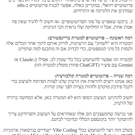
פרוטוטייפ ויזואלי. במקרים כאלה, אפשר לבנות פרוטוטייפ ב-n8n
שמדגים את הלוגיקה או התרחיש.
3. ביקשו שאפרט על סוגי הפרוטוטופיים -אז חשוב לי להגיד שאין פה
אמת אחת, אבל זו החלוקה שלי נראית הכי הגיונית:
רמה ראשונה – פרוטוטייפ למטרת בריינסטורם:
המטרה היא "לשחק" עם הרעיונות, לזרוק אותם לתוך אחד הכלים אלה
ולנסות כל מיני קונספטים, כדי לבדוק אם זה מתכנס למה שדמיינו.
למטרה הזו אפשר להשתמש בכל כלי שזמין לנו, אפילו ב-Claude או
Gemini עם פיצ׳ר (ChatGPT פחות מומלץ למטרה הזו)
רמה שנייה – פרוטוטייפ למטרת קולבורציה:
כאן אנחנו רוצים להראות את הרעיון שלנו לצוות הפיתוח ולעיצוב כדי
לקבל פידבק מוקדם ולזהות בעיות לפני שהן קורות.
חשוב להדגיש: העיצוב הסופי הוא לא המטרה כאן, אלא המחשה ברורה
של הרעיון,
אני בגישה שהמעצבים הם אלה שאחראים על העיצוב והפרודקט צריך
להתמקד יותר בקונספט הכללי ובחיבור לביזנס.
בשלב הזה רצוי להשתמש בכלי Vibe Coding ייעודיים בגרסאות ארגוניות.