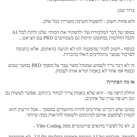
ברור שכן.
ולא פחות חשוב - להפעיל חשיבה מוצרית בכל שלב.
בסופו של דבר המלכודת של ״להפקיד את המוח״ שלנו ולתת לכלי AI
לקבל החלטות במקומנו קיימת גם כשכותבים PRD עם הצ׳אט...
בנוסף - חשוב לזכור שהמגמה הזו לא הגיעה בוואקום, אלא כתגובה
לסרבול שנוצר בתהליכים האלו בחברות.
זה לא דבר נדיר לשמוע שמנהל מוצר עבד על מסמך PRD במשך שבוע
ובסוף אף אחד לא באמת קורא אותו לעומק.
אז מה הפתרון?
החלק היפה פה - הוא שלא באמת צריך לבחור ביניהם, אפשר לעשות גם
וגם ויש פה עניין של איזונים,
כמובן שיש דברים שחייבים להיות מתועדים במסמך - אבל הרעיון הוא
לנסות לצלמצם אותם למינימום ולשאוף להראות כמה שיותר.
2. לא כל לפיצ'ר מתאים פרוטוטייפ מסוג Vibe Coding -
לדוגמה, פיצ'רים של AI שרצים מאחורי הקלעים בלי UI - לא מצריכים