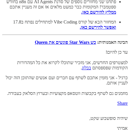
פתחנו שני מחזורים נוספים של סדנת AI Agents עם n8n בחודש
ספטמבר! המקומות כבר כמעט מלאים אז אם זה מעניין אתכם
ממליץ להירשם כאן.
המחזור הבא של קורס Vibe Coding למתחילים נפתח ב17.8
ואפשר להירשם כאן.
הבינה האמנותית:
כש Star Wars פוגשים את Queen
עד כן להיום!
למצטרפים החדשים, אני מזכיר שתוכלו לקרוא את כל המהדורות
הקודמות שפספסתם
בבלוג
.
כרגיל - אני מזמין אתכם לשתף עם חברים ועם אנשים שהתוכן הזה יכול
לעניין אותם.
מוזמנים גם לשתף בקבוצות ווטסאפ מקצועיות ובערוץ הסלאק בעבודה.
Share
שיהיה סופשבוע שקט,
אמיתי