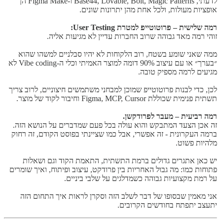
לדעתי, Base44, Lovable, Bolt, Magic Patterns ו-Figma Make הן
אופציות מעולות, ולכל אחת מהן יתרונות שונים.
רמה שלישית – פרוטוטייפ למטרת User Testing:
זוהי רמה מאד גבוהה שרוב החברות עדיין לא מגיעות אליה.
ממה שאני שומע בשטח, רוב הלקוחות לא יהיו סבלניים למשהו שהוא
״בערך״ או עם עיצוב 90% דומה למוצר האמיתי וכלי ה-Vibe coding לא
מגיעים לרמה מספיק טובה.
לכן, כדי לבנות פרוטוטייפ שמוכן למבחני משתמשים חיצוניים, לרוב צריך
תשתית פנימית שכוללת Figma, MCP, Cursor וחיבור לקוד של מוצר.
רמה רביעית – מעבר לפרודקשן.
זה אכן הצעד המתבקש והוא עולה בכל פעם שמדברים על הנושא הזה.
ברמה העקרונית - זה אפשרי, אבל כמו שציינתי בפוסט הקודם, זה רחוק
מלהיות פשוט.
יש כאן אתגרים גדולים ברמת התשתית, התאמת הקוד וגם ושאלות
פתוחות כמו: מה גבול האחריות בין פרודקט, עיצוב ופיתוח, ואיך שומרים
על רמת מקצועיות גבוהה כשמדלגים על שלבי ביניים.
אני מאמין שבסופו של דבר לשלב הזה וסקרן לראות איך התחום הזה
יתעצב יתפתח בחודשים הקרובים.