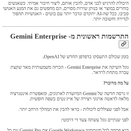
היכולת להרגיש לבני אדם, להבין אותם, ליצור חיבור אמיתי. כשאנשים
בוחרים במוצר או בנותן שירות מסויים, הם מחפשים גם את המגע האנושי
סביבו, ככל שה-AI יתקדם ונדבר יותר עם בוטים - האנושיות תהפוך
לנדירה וחשובה יותר.
התרשמות ראשונית מ- Gemini Enterprise
בזמן שכולם התעסקו בדפדפן החדש של OpenAI,
גוגל השיקה את Gemini Enterprise - הכרזה משמעותית מאד שקצת
עברה מתחת לרדאר.
על מה מדובר?
זו גרסה חדשה של Gemini המיועדת לארגונים, ומאפשרת אינטגרציה
מלאה לדאטה ארגוני ויצירה של אייג׳נטים בשפה חופשית.
אבל לפני שצוללים ליכולות - כדאי להבין את המהלך הרחב יותר.
לפני שנתיים גוגל עשתה צעד די דרמטי:
היא פתחה לכל משתמשי Google Workspace את Gemini Pro עם כל