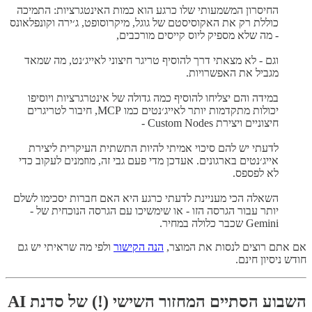
החיסרון המשמעותי שלו כרגע הוא כמות האינטגרציות: התמיכה
כוללת רק את האקוסיסטם של גוגל, מיקרוסופט, ג׳ירה וקונפלאונס
- מה שלא מספיק ליוס קייסים מורכבים,
וגם - לא מצאתי דרך להוסיף טריגר חיצוני לאייג׳נט, מה שמאד
מגביל את האפשרויות.
במידה והם יצליחו להוסיף כמה גדולה של אינטרגרציות ויוסיפו
יכולות מתקדמות יותר לאייג׳נטים כמו MCP, חיבור לטריגרים
חיצוניים ויצירת Custom Nodes -
לדעתי יש להם סיכוי אמיתי להיות התשתית העיקרית ליצירת
אייג׳נטים בארגונים. אעדכן מדי פעם גבי זה, מוזמנים לעקוב כדי
לא לפספס.
השאלה הכי מעניינת לדעתי כרגע היא האם חברות יסכימו לשלם
יותר עבור הגרסה הזו - או שימשיכו עם הגרסה הנוכחית של -
Gemini שכבר כלולה במחיר.
אם אתם רוצים לנסות את המוצר,
הנה הקישור
ולפי מה שראיתי יש גם
חודש ניסיון חינם.
השבוע הסתיים המחזור השישי (!) של סדנת AI