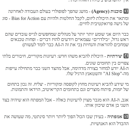
3️⃣ סוכנות (Agency)
- מושג שהפך לפופולרי בעולם העבודה לאחרונה
ומתאר את היכולת ליזום, לקבל החלטות ולהיות עם Bias for Action - סוג
של גישה פרואקטיבית לחיים.
כבר היום אני שומע יותר יותר על מנהלים שמחפשים לגייס עובדים שהם
ראש גדול, ״בילדרים״ עצמאיים ויודעים להזיז דברים - ופחות טכנאים
שמחכים להוראות והנחיות (כי את זה ה-AI כבר לומד לעשות)
4️⃣ יצירתיות
- היכולת להביא משהו חדש: רעיונות מקוריים, חיבורים בלתי
צפויים בין תחומים שונים.
ה-AI יודע למחזר בצורה מדהימה, אבל מהצד השני כבר מתחילה עייפות
מה-”AI Slop” והשטאנץ הרגיל שלו.
מי שידע להביא רעיונות מחוץ לקופסה ומקוריות - יצליח. זה נכון בתחום
של יזמות, פיתוח מוצרים וגם בתחומים הקריאיטיב, הוידאו והתמונות.
אגב, ה-AI הוא מגבר מצוין לרעיונות כאלה - אבל המפתח הוא שיהיה בצד
השני בן אדם שיכוון אותו.
5️⃣ אמפתיה
- בעידן שבו הכול הפוך ליותר ויותר סינתטי, מה שעושה את
ההבדל הוא האנושיות.