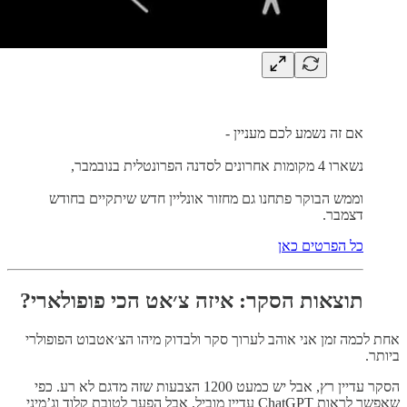
אם זה נשמע לכם מעניין -
נשארו 4 מקומות אחרונים לסדנה הפרונטלית בנובמבר,
וממש הבוקר פתחנו גם מחזור אונליין חדש שיתקיים בחודש
דצמבר.
כל הפרטים כאן
תוצאות הסקר: איזה צ׳אט הכי פופולארי?
אחת לכמה זמן אני אוהב לערוך סקר ולבדוק מיהו הצ׳אטבוט הפופולרי
ביותר.
הסקר עדיין רץ, אבל יש כמעט 1200 הצבעות שזה מדגם לא רע. כפי
שאפשר לראות ChatGPT עדיין מוביל, אבל הפער לטובת קלוד וג’מיני