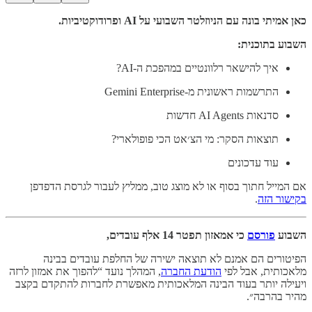
כאן אמיתי בונה עם הניוזלטר השבועי על AI ופרודוקטיביות.
השבוע בתוכנית:
איך להישאר רלוונטיים במהפכת ה-AI?
התרשמות ראשונית מ-Gemini Enterprise
סדנאות AI Agents חדשות
תוצאות הסקר: מי הצ׳אט הכי פופולארי?
עוד עדכונים
אם המייל חתוך בסוף או לא מוצג טוב, ממליץ לעבור לגרסת הדפדפן
בקישור הזה
.
השבוע
פורסם
כי אמאזון תפטר 14 אלף עובדים,
הפיטורים הם אמנם לא תוצאה ישירה של החלפת עובדים בבינה
מלאכותית, אבל לפי
הודעת החברה
, המהלך נועד “להפוך את אמזון לרזה
ויעילה יותר בעוד הבינה המלאכותית מאפשרת לחברות להתקדם בקצב
מהיר בהרבה״.