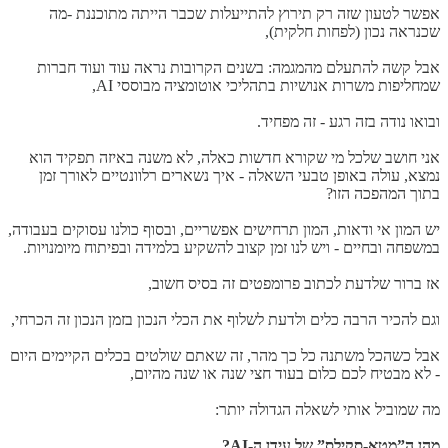
אפשר לטעון שזה רק תירוץ להתייעלות שכבר הייתה מתוכננת -מה
שכנראה נכון (לפחות חלקית),
אבל קשה להתעלם מהמגמה: בשנים הקרובות נראה עוד ועוד חברות
שמחליפות משרות אנושיות בתהליכי אוטומציה מבוססי AI,
ובואו נודה בזה רגע - זה מפחיד.
אני חושב שלכל מי שקורא חדשות כאלה, לא משנה באיזה תפקיד הוא
נמצא, עולה באופן טבעי השאלה - איך נשארים רלוונטיים לאורך זמן
בתוך המהפכה הזו?
יש המון אי ודאות, המון תרחישים אפשריים, ובסוף כולנו עסוקים בעבודה,
במשפחה ובחיים - ויש לנו זמן קצוב להשקיע בלמידה ובפיתוח מיומנויות.
אז ברור שלדעת לכתוב פרומפטים זה בסיס חשוב,
וגם להכיר הרבה כלים ולדעת לשלוף את הכלי הנכון בזמן הנכון זה הכרחי,
אבל כשהכל משתנה כל כך מהר, זה שאתם שולטים בכלים הקיימים היום
- לא מבטיח לכם כלום בעוד חצי שנה או שנה מהיום,
מה שמוביל אותי לשאלה הגדולה יותר:
מהן ה”מטא-סקילס” של עידן ה-AI?