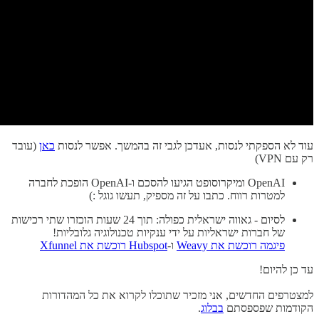
עוד לא הספקתי לנסות, אעדכן לגבי זה בהמשך. אפשר לנסות
כאן
(עובד
רק עם VPN)
OpenAI ומיקרוסופט הגיעו להסכם ו-OpenAI הופכת לחברה
למטרות רווח. כתבו על זה מספיק, תעשו גוגל :)
לסיום - גאווה ישראלית כפולה: תוך 24 שעות הוכזרו שתי רכישות
של חברות ישראליות על ידי ענקיות טכנולוגיה גלובליות!
פיגמה רוכשת את Weavy
ו-
Hubspot רוכשת את Xfunnel
עד כן להיום!
למצטרפים החדשים, אני מזכיר שתוכלו לקרוא את כל המהדורות
הקודמות שפספסתם
בבלוג
.