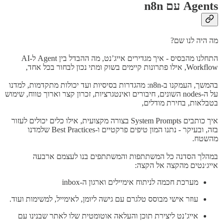
Agents עם n8n
מה היה לנו שם?
התחלנו מהבסיס - איך מגדירים אייג’נט, מה ההבדל בין Agent ל-AI
Workflow, אילו פתרונות קיימים בשוק ומתי נכון לבחור בכל אחד,
בהמשך, העמקנו ב-n8n: מהגדרות בסיסיות ועד יכולות מתקדמות, למדנו
על ה-nodes השונים, חיבורים ואינטגרציות, זכרון קצר וארוך טווח, שימוש
בטבלאות, בחירת מודלים,
איך כותבים System Prompts בצורה מקצועית, אילו כלים יכולים לעזור
בזה, ובעיקר - נתנו המון טיפים פרקטיים ו-Best Practices שלמדנו
מהשטח.
במהלך הסדנה כל המשתתפות והמשתתפים בנו לעצמם ארבעה
אייג׳נטים מהקצה אל הקצה:
מערכת חכמה לניתוח אימיילים וארגון ה-inbox
עוזר אישי מבוסס טלגרם עם גישה ליומן, לאימייל, למשימות ועוד.
אייג’נט ליצירת תוכן והעלאה אוטומטית שלו לאתר שבנינו עם