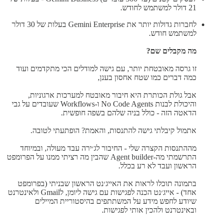
21 דולר למשתמש לחודש.
לחברות גדולות יותר את Gemini Enterprise בעלות של 30 דולר
למשתמש חודש.
מה מקבלים שם?
זו גרסה מאובטחת יותר, עם גישה למודלים הכי מתקדמים ועוד
כמה דברים כמו שטח אחסון בענן,
אבל גולת הכותרת היא חיבור מאובטח למערכות ארגוניות,
והיכולת לבנות No Code Agents ו-Workflows שעובדים על גבי
הדאטה הזה - כולל בניה שלהם בשפה חופשית.
אתמול קיבלתי גישה להתנסות, והאמת? הופתעתי לטובה.
מההתנסות הקצרה שלי - החיבור לג׳ירה עבד מעולה, ובמיוחד
התרשמתי מה-Agent builder שהבין מה רציתי ממנו על הפרומפט
הראשון ועבד לא רע בכלל.
בתמונה תוכלו לראות את האייג׳נט הראשון שבניתי (בפרומפט
אחד) - אייג׳נט הכנה לפגישות עם גישה ליומן, לGmail ולאינטרנט
שיודע לחפש מידע על המשתתפים בהיסטוריית המיילים
ובאינטרנט ולהכין אותי לפגישות.