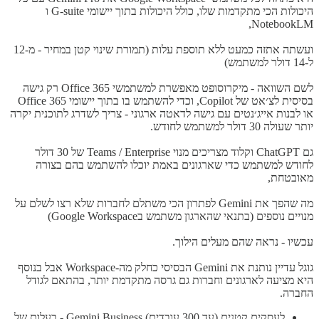
היכולות הכי מתקדמות שלו, כולל היכולות בתוך יישומי G-suite ו
NotebookLM,
ועשתה אתזה כמעט ללא תוספת עלות (תמורת שינוי קטן במחיר - מ-12
ל-14 דולר למשתמש)
לשם השוואה - מיקרוסופט מאפשרת למשתמשי Office 365 רק גישה
בסיסית לצ׳אט של Copilot, וכדי להשתמש בו בתוך יישומי Office 365
או לבנות אייג׳נטים עם גישה לדאטה ארגוני - צריך לשדרג לתוכנית יקרה
יותר שעולה 30 דולר למשתמש לחודש.
גם ChatGPT וקלוד מצריכים מנוי Teams / Enterprise של 30 דולר
לחודש למשתמש כדי שארגונים באמת יוכלו להשתמש בהם בצורה
מאובטחת,
מה שהפך את Gemini לפתרון הכי משתלם לחברות שלא רצו לשלם על
מנויים נוספים (בתנאי שהארגון משתמש בGoogle Workspace)
עכשיו - נראה שהם מעלים הילוך.
גוגל עדיין נותנת את Gemini הבסיסי כחלק מה-Workspace אבל בנוסף
היא מציעה לארגונים וחברות גם גרסה מתקדמת יותר, בהתאם לגודל
החברה.
לעסקים קטנים (עד 300 עובדים) Gemini Business - בעלות של