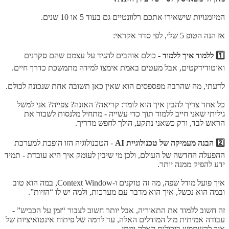
המיומנויות שישאירו אתכם רלוונטיים גם בעוד 5 או 10 שנים.
אז הנה הטופ 5 שלי, לפי סדר אקראי:
1️⃣ ללמוד איך ללמוד
- כולם אוהבים להגיד על עצמם שהם סקרנים
ואוטודידקטים, אבל מעטים באמת אימצו למידה מתמשכת כדרך חיים.
לדעתי, מה שהרבה מפספסים הוא שאין כאן תשובה אחת שנכונה לכולם.
כל אחד צריך להבין איך הוא לומד: קריאה? האזנה? צפייה? אני למשל
גיליתי שאני חייב ללמוד תוך כדי עשייה - מתחיל מלנסות לשבור את
הראש לבד, ורק כשאני נתקע, הולך לחפש מדריך.
2️⃣ הבנה מעמיקה של טכנולוגיית AI
- הטכנולוגיה הזו הופכת למערכת
ההפעלה החדשה של העולם, ולכן מי שיבין לעומק איך היא עובדת - תמיד
ידע להפיק ממנה יותר.
איך פועל מודל שפה, מה זה טוקנים ו-Context Window, במה הוא טוב
ובמה הוא נכשל, איך הוא מדבר עם מערכות, ולמה יש לו “הזיות”.
זה חשוב ללמוד את התאוריה, אבל יותר חשוב לצבור “זמן על הכביש” -
עבודה אמיתית מול המודלים האלה, עד לרמה של פיתוח אינטואיציות של
איך להשתמש ביכולות האלה ומתי.