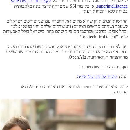
שמאחורי ChatGPT הודיע אתמול בערב על
הקמת חברה בשם Safe
superintelligence
, או בקיצור SSI שמטרתה לייצר בינה מלאכותית
בטוחה ללא "הסחות דעת" .
החדשות הטובות הן שהוא מקים את החברה עם שני שותפים ישראלים
לשעבר (שניהם כרישים רציניים) והמשרדים שלהם יהיו בפאלו אלטו
ובתל אביב! בפוסט שפרסמו הם ציינו שהם בחרו בישראל בגלל האפשרות
לגייס "Top technical talent".
עוד לא ברור כמה כסף הם גייסו וממי אבל עושה רושם שמדובר במשהו
גדול. אני מאמין שהם יקבלו רוח גבית ותמיכה מהרבה גורמים שחוששים
מההתפחויות האחרונות בOpenAI.
סוף סוף קצת חדשות טובות!
הנה ה
קישור לפוסט של איליה
.
לרגל המאורע יצרתי meme שמתאר את האווירה בפיד AI מאז
ההכרזה…