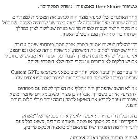
2.שיפור User Stories באמצעות "משחק תפקידים".
אחד האתגרים שלי כמנהל מוצר הוא לכתוב את המשימות למפתחים
בצורה שתהיה מצד אחד נוחה לקריאה ומצד שני שתיהיה מקיפה, שתכלול
את מקרי הקצה ולנסות לצפות מראש בעיות שעלולות לצוץ במהלך
הפיתוח כדי לתת להן מענה בשלב האפיון.
כדי להצליח לעשות את זה בצורה טובה יותר, פיתחתי שיטת עבודה:
אחרי שסיימתי לכתוב את המשימה, אני שולח אותה לצ'אט ובפרומפט
אני כותב לו שהוא מתכנת שצריך לעבוד על הפיצ'ר ואז מבקש שיכתוב לי
אם יש חלקים לא ברורים או מקרי קצה שלא חשבתי עליהם.
זה עובד מצויין ועובד אפילו יותר טוב כשאני משתמש בCustom GPT
שבניתי במיוחד למשימה הזו שמכיר את המוצר ואת הניואנסים שלו.
אני לא חושב שהפתרון הזה מחליף את הצורך לשבת עם מפתחים
ולהתייעץ איתם כשצריך, אבל זה כן מצויין כשלב מקדים שתמיד מוצא
שיפורים ועוזר להביא את הטיקט לרמה גבוהה יותר מבלי תלות בגורם
חיצוני.
בהסתכלות רחבה יותר: אפשר לאמץ את הטכניקה של "משחק
תפקידים" עם כל מסמך או מצגת שאנחנו כותבים, פשוט בכל פעם
להגדיר לו מה התפקיד שלו בהתאם לסיטואציה ולבקש פידבק.
3.זיקוק תובנות מתוך דאטה איכותני.