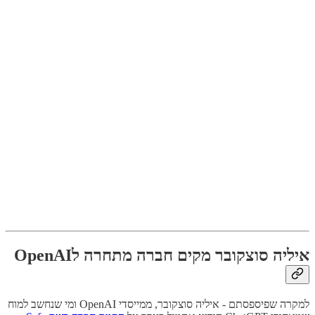
איליה סוצקובר מקים חברה מתחרה לOpenAI
למקרה שפיספסתם - איליה סוצקובר, ממייסדי OpenAI ומי שנחשב למוח