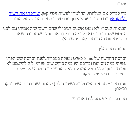
אלבום.
כדי לבדוק אם הצלחתי, החלטתי לעשות ניסוי קטן:
שיתפתי את השיר
בלינקדאין
וגם כתבתי פוסט ארוך עם סיפור החיים המרגש על הזמר.
תוצאות הניסוי? לא מעט אשנים הגיבו לי שהם חשבו שזה אמיתי (גם לפני
הפוסט שלחתי בווטסאפ לכמה חברים). אני חושב שהעובדה שאני
פרסמתי את זה הייתה מאד מחשידה:).
תובנות מהתהליך:
הגרסה החדשה של Suno פשוט מעולה בעברית.לפנח הגרסה ששיתפתי
עשיתי כמה ניסיונות וברובם היו כמה פיקשושים שגרמו לזה להישמע לא
אמיתי. בסוף הצלחתי להגיע לתוצאה הזו על ידי החלפה של מילים
בעייתית וגם שימוש בניקוד.
אהבתי במיוחד את המודולציה (שינוי סולם) שהוא עשה בסוף השיר (דקה
02:20)
מה דעתכם? נשמע לכם אמיתי?