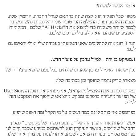
אז מה אפשר לעשות?
מכיוון שכל תפקיד הוא קצת שונה בהתאם לגודל החברה, הדומיין שלה,
המבנה הארגוני ועוד, ההמלצה הכי טובה שלי היא לנסות להשתמש בו
לכמה שיותר משימות כדי למצוא את ה"AI Hacks" שלכם - המקומות
הספציפיים שבהם הוא קולע בול לצרכים שלכם.
הנה 3 דוגמאות לתהליכים שאני הטמעתי בעבודה שלי ואולי יתאימו גם
לכם:
1.מטיקט בג'ירה - למייל עדכון על פיצ'ר חדש.
נכון יש את האימייל עדכון שאנחנו שולחים בכל פעם שיוצא פיצ'ר חדש?
מצאתי טריק נחמד שחוסך זמן בכתיבה שלו:
במקום לכתוב את האימייל מסקראצ', אני מעתיק את תוכן ה-User Story
של הפי'צר מהג'ירה כרפרנס ומבקש מהצ'אט שיהפוך את הטקסט הזה
למייל.
בפרומפט אני כותב לו גם כמה דגשים על מי הקהל ומה חשוב שיופיע.
אפשר לקחת את הרעיון הזה של "טרנספורמציה של טקסטים" למגוון
רחב של שימושים, כאשר העיקרון הוא להשתמש במידע שכבר קיים לנו
בפורמט מסויים ובעזרת הצ'אט לשכתב אותו לענות על צורך אחר שלנו.