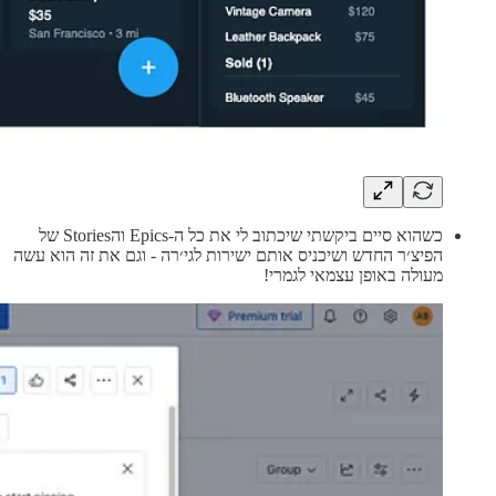
כשהוא סיים ביקשתי שיכתוב לי את כל ה-Epics והStories של
הפיצ׳ר החדש ושיכניס אותם ישירות לגי׳רה - וגם את זה הוא עשה
מעולה באופן עצמאי לגמרי!