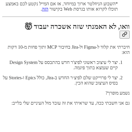
*השבוע הניוזלטר ארוך במיוחד, אז אם המייל נקטע לכם באמצע
תוכלו לקרוא אותו בגרסת Web בקישור
הזה
.
וואו, לא האמנתי שזה אשכרה יעבוד
🤯
חיברתי את קלוד ל-Figma ול-Jira בחיבור MCP ותוך פחות מ-10 דקות
הוא:
יצר לי עיצוב ראשוני לפיצ'ר חדש בהתבסס על Design System
קיים שנמצא בתוך פיגמה.
יצר לי פרוייקט שלם לפיצ׳ר החדש ב-Jira, כולל Epics ו-Stories על
בסיס העיצוב שהוא הכין.
נשמע מופרך?
גם אני חשבתי ככה, עד שראיתי את זה עובד מול העיניים שלי בלייב: