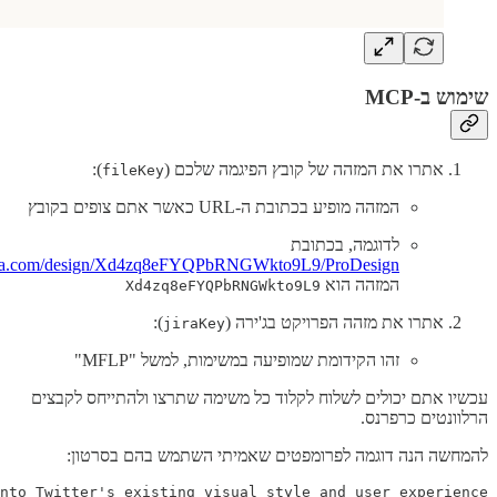
שימוש ב-MCP
אתרו את המזהה של קובץ הפיגמה שלכם (
):
fileKey
המזהה מופיע בכתובת ה-URL כאשר אתם צופים בקובץ
לדוגמה, בכתובת
gma.com/design/Xd4zq8eFYQPbRNGWkto9L9/ProDesign
המזהה הוא
Xd4zq8eFYQPbRNGWkto9L9
אתרו את מזהה הפרויקט בג'ירה (
):
jiraKey
זהו הקידומת שמופיעה במשימות, למשל "MFLP"
עכשיו אתם יכולים לשלוח לקלוד כל משימה שתרצו ולהתייחס לקבצים
הרלוונטים כרפרנס.
להמחשה הנה דוגמה לפרומפטים שאמיתי השתמש בהם בסרטון: