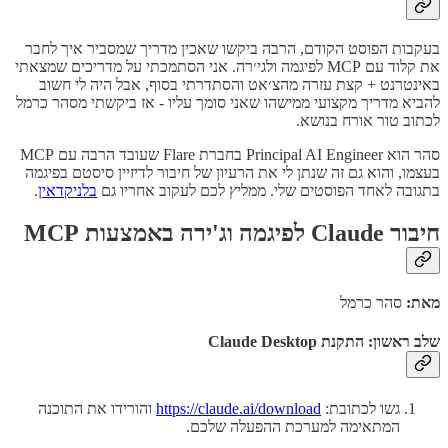
בעקבות הפוסט הקודם, הרבה ביקשו שאכין מדריך שמסביר איך לחבר
את קלוד עם MCP לפיגמה ולגי׳רה. אני הסתמכתי על מדריכים שמצאתי
באינטרנט + קצת עזרה מהצ׳אט והסתדרתי בסוף, אבל היה לי חשוב
להביא מדריך מקצועי ממישהו שאני סומך עליו - אז ביקשתי מסהר כרמל
לכתוב טור אורח בנושא.
סהר הוא Principal AI Engineer בחברת Flare שעובד הרבה עם MCP
בעצמו, והוא גם זה שנתן לי את הרעיון של חיבור לדיזיין סיסטם בפיגמה
בתגובה לאחד הפוסטים שלי. ממליץ לכם לעקוב אחריו גם
בלניקדאין
.
חיבור Claude לפיגמה וג'ירה באמצעות MCP
מאת:
סהר כרמל
שלב ראשון: התקנת Claude Desktop
גשו לכתובת:
https://claude.ai/download
והורידו את התוכנה
המתאימה למערכת ההפעלה שלכם.