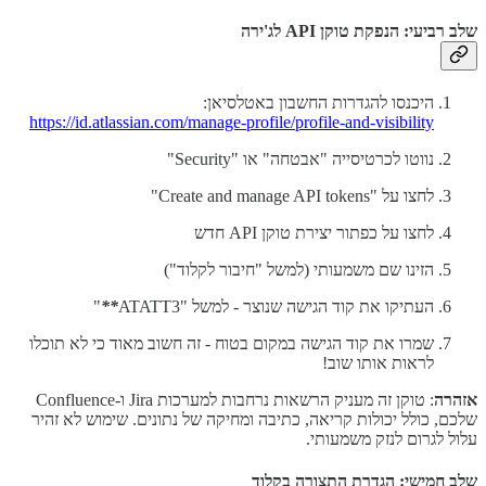
שלב רביעי: הנפקת טוקן API לג'ירה
היכנסו להגדרות החשבון באטלסיאן:
https://id.atlassian.com/manage-profile/profile-and-visibility
נווטו לכרטיסייה "אבטחה" או "Security"
לחצו על "Create and manage API tokens"
לחצו על כפתור יצירת טוקן API חדש
הזינו שם משמעותי (למשל "חיבור לקלוד")
העתיקו את קוד הגישה שנוצר - למשל "ATATT3
**
"
שמרו את קוד הגישה במקום בטוח - זה חשוב מאוד כי לא תוכלו
לראות אותו שוב!
אזהרה
: טוקן זה מעניק הרשאות נרחבות למערכות Jira ו-Confluence
שלכם, כולל יכולות קריאה, כתיבה ומחיקה של נתונים. שימוש לא זהיר
עלול לגרום לנזק משמעותי.
שלב חמישי: הגדרת התצורה בקלוד