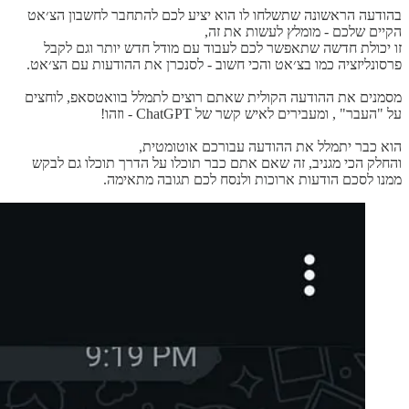
בהודעה הראשונה שתשלחו לו הוא יציע לכם להתחבר לחשבון הצ׳אט
הקיים שלכם - מומלץ לעשות את זה,
זו יכולת חדשה שתאפשר לכם לעבוד עם מודל חדש יותר וגם לקבל
פרסונליזציה כמו בצ׳אט והכי חשוב - לסנכרן את ההודעות עם הצ׳אט.
מסמנים את ההודעה הקולית שאתם רוצים לתמלל בוואטסאפ, לוחצים
על "העבר" , ומעבירים לאיש קשר של ChatGPT - וזהו!
הוא כבר יתמלל את ההודעה עבורכם אוטומטית,
והחלק הכי מגניב, זה שאם אתם כבר תוכלו על הדרך תוכלו גם לבקש
ממנו לסכם הודעות ארוכות ולנסח לכם תגובה מתאימה.