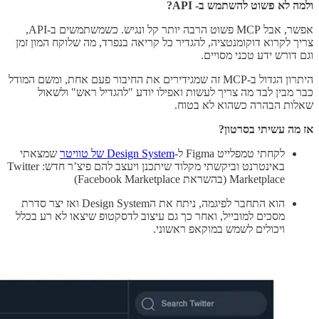
ולמה לא פשוט להשתמש ב- API?
אפשר, אבל MCP פשוט הרבה יותר קל ונגיש. כשמשתמשים ב-API,
צריך לקרוא דוקומנטציה, להגדיר כל קריאה בנפרד, מה שלוקח המון זמן
וגם דורש ידע טכני מסויים.
היתרון הגדול ב-MCP זה שמגידירים את החיבור פעם אחת, ומשם המודל
כבר מבין לבד מה צריך לעשות ואפילו יודע "להגדיל ראש" ולשאול
שאלות הבהרה כשהוא לא בטוח.
אז מה עשיתי בסרטון?
לקחתי טמפלייט Figma ל-
Design System של טוויטר
שמצאתי
באינטרנט וביקשתי מקלוד שיתכנן ויעצב להם פיצ’ר חדש: Twitter
Marketplace (בהשראת Facebook Marketplace)
הוא התחבר לפיגמה, ניתח את הDesign System ואז יצר סדרת
מסכים למובייל, ואחר כך גם עיצוב לדסקטופ שיצאו לא רע בכלל
ויכולים לשמש במוקאפ ראשוני.