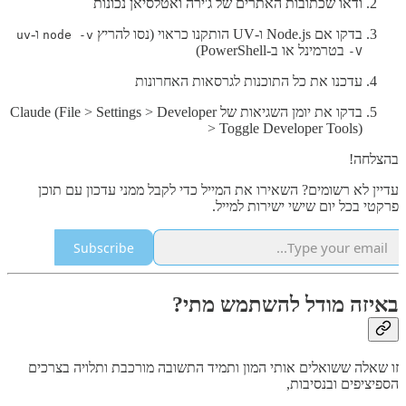
ודאו שכתובות האתרים של ג'ירה ואטלסיאן נכונות
בדקו אם Node.js ו-UV הותקנו כראוי (נסו להריץ
ו-
uv
node -v
בטרמינל או ב-PowerShell)
-V
עדכנו את כל התוכנות לגרסאות האחרונות
בדקו את יומן השגיאות של Claude (File > Settings > Developer
> Toggle Developer Tools)
בהצלחה!
עדיין לא רשומים? השאירו את המייל כדי לקבל ממני עדכון עם תוכן
פרקטי בכל יום שישי ישירות למייל.
Subscribe
באיזה מודל להשתמש מתי?
זו שאלה ששואלים אותי המון ותמיד התשובה מורכבת ותלויה בצרכים
הספיציפים ובנסיבות,