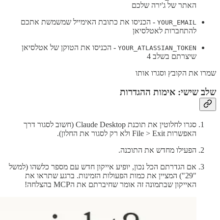
האתר של ג'ירה שלכם
- הכניסו את כתובת האימייל שמשמשת אתכם
YOUR_EMAIL
להתחברות לאטלסיאן
- הכניסו את הטוקן של אטלסיאן
YOUR_ATLASSIAN_TOKEN
שיצרתם בשלב 4
שמרו את הקובץ וסגרו אותו
שלב שישי: אימות ההגדרות
סגרו לחלוטין את תוכנת Claude Desktop (חשוב לסגור דרך
האפשרות File > Exit ולא רק לסגור את החלון).
הפעילו מחדש את התוכנה.
אם הגדרתם הכל נכון, יופיע אייקון חדש עם מספר כלשהו (למשל
"29") המציין את כמות הפעולות הזמינות. ברגע שתראו את
האייקון שבתמונה זה אומר שחיברתם את הMCP בהצלחה!