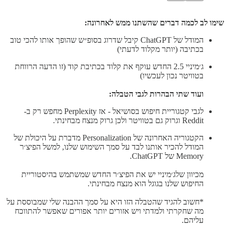
שימו לב לכמה דברים שהשתנו ממש לאחרונה:
המודל של ChatGPT קיבל שדרוג בסופ״ש שהופך אותו להכי טוב
בכתיבה (יותר מקלוד לדעתי)
ג׳מיניי 2.5 החדש עוקף את קלוד בכתיבת קוד (זו הדעה הרווחת
בטוויטר נכון לעכשיו)
ועוד שתי הבהרות לגבי הטבלה:
לגבי קטגוריית חיפוש בסושיאל - אז Perplexity מחפש רק ב-
Reddit וגרוק גם בטוויטר ולכן גרוק מנצח מבחינתי.
הקטגוריה האחרונה של Personalization מדברת על היכולת של
המודל להכיר אותנו לבד על סמך השימוש שלנו, למשל הפיצ׳ר
Memory של ChatGPT.
מכיוון שלג׳מיניי יש את הפיצ׳ר החדש שמשתמש בהיסטוריית
החיפוש שלנו בגוגל הוא מנצח מבחינתי.
*חשוב להגיד שהטבלה הזו היא על סמך ההבנה שלי שמבוססת על
מה שחקרתי ולמדתי ויש אזורים יותר אפורים שאפשר להתווכח
עליהם.