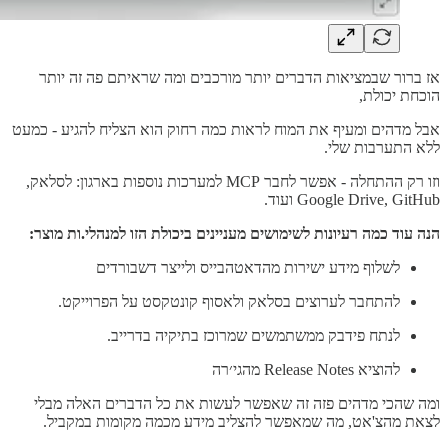
אז ברור שבמציאות הדברים יותר מורכבים ומה שראיתם פה זה יותר
הוכחת יכולת,
אבל מדהים ומעיף את המוח לראות כמה רחוק הוא הצליח להגיע - כמעט
ללא התערבות שלי.
וזו רק ההתחלה - אפשר לחבר MCP למערכות נוספות בארגון: לסלאק,
Google Drive, GitHub ועוד.
הנה עוד כמה רעיונות לשימושים מעניינים ביכולת הזו למנהלי.ות מוצר:
לשלוף מידע ישירות מהדאטהבייס ולייצר דשבורדים
להתחבר לערוצים בסלאק ולאסוף קונטקסט על הפרוייקט.
לנתח פידבק ממשתמשים שמרוכז בתיקיה בדרייב.
להוציא Release Notes מהגי׳רה
ומה שהכי מדהים פזה זה שאפשר לעשות את כל הדברים האלה מבלי
לצאת מהצ'אט, מה שמאפשר להצליב מידע מכמה מקומות במקביל.