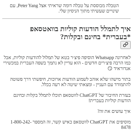
הטבלה מבוססת על טבלה דומה שראיתי אצל Peter Yang, עם
שינויים שעשיתי מתוך הניסיון שלי.
איך לתמלל הודעות קוליות בוואטסאפ
*בעברית* בחינם ובקלות?
לאחרונה Whatsapp הוסיפה פיצ׳ר בטא של תמלול להודעות קוליות, אבל
כמו הרבה פיצ׳רים חדשים - הוא עדיין לא נתמך בשפה העברית במכשירי
אנדוראיד 😏
בתור מישהו שלא אוהב לשמוע הודעות ארוכות, חיפשתי דרך פשוטה
להתמודד עם העניין - ומצאתי שיטה לא רעה בכלל.
בעזרת החיבור של ChatGPT לווטסאפ תוכלו לתמלל בקלות ובחינם
הודעות קוליות בעברית!
איך עושים את זה?
מוסיפים את ChatGPT לווטסאפ כאיש קשר, זה המספר 1-800-242-
8478