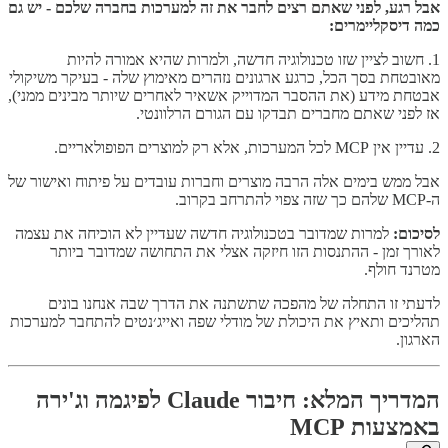
אבל רגע, לפני שאתם רצים לחבר את זה למערכות בחברה שלכם - יש גם
כמה דיסקליימרים:
1. חשוב לציין שזו טכנולוגיה חדשה, ולמרות שהיא אמורה להיות
מאובטחת בסך הכל, כרגע ארגונים נזהרים מאימוץ שלה - בעיקר משיקולי
אבטחת מידע (את ההסבר המדוייק אשאיר לאחרים שיותר מבינים ממני),
אז לפני שאתם מחברים תבדקו עם הגורם הרלוונטי.
2. עדיין אין MCP לכל המערכות, אלא רק למוצרים הפופולאריים.
אבל ממש בימים אלה הרבה מוצרים וחברות עובדים על פיתוח ואישור של
ה-MCP שלהם כך שזה צפוי להתרחב בקרוב.
לסיכום:
למרות שמדובר בטכנולוגיה חדשה שעדיין לא הוכיחה את עצמה
לאורך זמן - ההתנסות הזו חיזקה אצלי את התחושה שמדובר ביותר
מטרנד חולף.
לדעתי זו התחלה של מהפכה שתשתנה את הדרך שבה אנחנו בונים
תהליכים ותאיץ את היכולת של מודלי שפה ואייג׳נטים להתחבר למערכות
הארגון.
המדריך המלא: חיבור Claude לפיגמה וג'ירה
באמצעות MCP