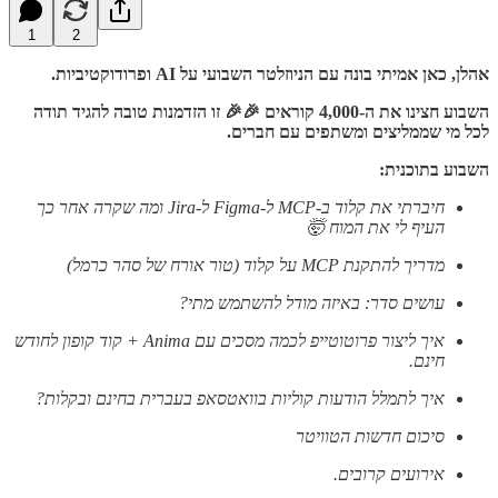
1
2
אהלן, כאן אמיתי בונה עם הניוזלטר השבועי על AI ופרודוקטיביות.
השבוע חצינו את ה-4,000 קוראים 🎉🎉 זו הזדמנות טובה להגיד תודה
לכל מי שממליצים ומשתפים עם חברים.
השבוע בתוכנית:
חיברתי את קלוד ב-MCP ל-Figma ל-Jira ומה שקרה אחר כך
העיף לי את המוח 🤯
מדריך להתקנת MCP על קלוד (טור אורח של סהר כרמל)
עושים סדר: באיזה מודל להשתמש מתי?
איך ליצור פרוטוטייפ לכמה מסכים עם Anima + קוד קופון לחודש
חינם.
איך לתמלל הודעות קוליות בוואטסאפ בעברית בחינם ובקלות?
סיכום חדשות הטוויטר
אירועים קרובים.