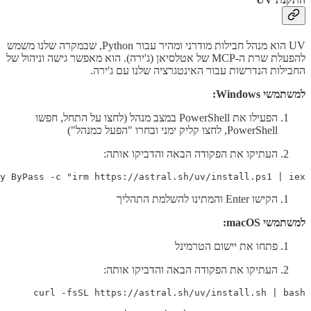
UV הוא מנהל חבילות מודרני ומהיר עבור Python, שבמקרה שלנו משמש
להפעלת שרת ה-MCP של אטלסיאן (ג'ירה). הוא מאפשר גישה וניהול של
החבילות הנדרשות עבור האינטגרציה שלנו עם ג'ירה.
למשתמשי Windows:
הפעילו את PowerShell במצב מנהל (לחצו על התחל, חפשו
PowerShell, לחצו קליק ימני ובחרו "הפעל כמנהל")
העתיקו את הפקודה הבאה והדביקו אותה:
y ByPass -c "irm https://astral.sh/uv/install.ps1 | iex"

הקישו Enter והמתינו להשלמת התהליך
למשתמשי macOS:
פתחו את יישום הטרמינל
העתיקו את הפקודה הבאה והדביקו אותה:
curl -fsSL https://astral.sh/uv/install.sh | bash
