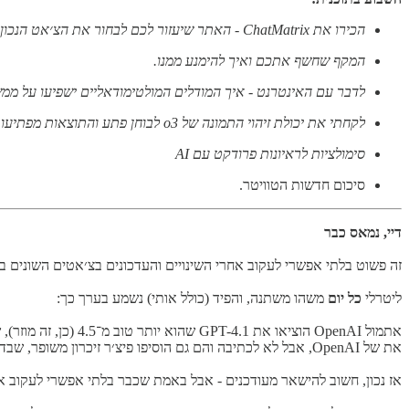
הכירו את ChatMatrix - האתר שיעזור לכם לבחור את הצ׳אט הנכון למשימה הנכונה.
המקף שחשף אתכם ואיך להימנע ממנו.
לדבר עם האינטרנט - איך המודלים המולטימודאליים ישפיעו על 
לקחתי את יכולת זיהוי התמונה של o3 לבוחן פתע והתוצאות מפתיעות.
סימולציות לראיונות פרודקט עם AI
סיכום חדשות הטוויטר.
דיי, נמאס כבר
זה פשוט בלתי אפשרי לעקוב אחרי השינויים והעדכונים בצ׳אטים השונים בת
ליטרלי
כל יום
משהו משתנה, והפיד (כולל אותי) נשמע בערך כך:
את של OpenAI, אבל לא לכתיבה והם גם הוסיפו פיצ׳ר זיכרון משופר, שבדיוק היום נוסף גם לגרוק...
אז נכון, חשוב להישאר מעודכנים - אבל באמת שכבר בלתי אפשרי לעקוב אח