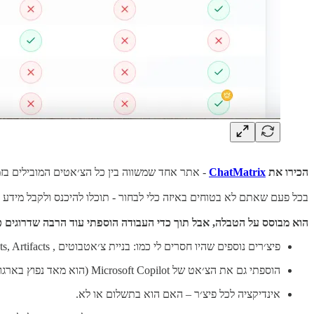
הכירו את
ChatMatrix
- אתר אחד שמשווה בין כל הצ׳אטים המובילים בז
בכל פעם שאתם לא בטוחים באיזה כלי לבחור - תוכלו להיכנס ולקבל מידע מע
הוא מבוסס על הטבלה, אבל תוך כדי העבודה הוספתי עוד הרבה שדרוגים כ
פיצ׳רים נוספים שהיו חסרים לי כמו: בניית צ׳אטבוטים , Projects, Artifacts.
הוספתי גם את הצ׳אט של Microsoft Copilot (הוא מאד נפוץ בארגונים ולגמרי צריך להיות שם).
אינדיקציה לכל פיצ׳ר – האם הוא בתשלום או לא.