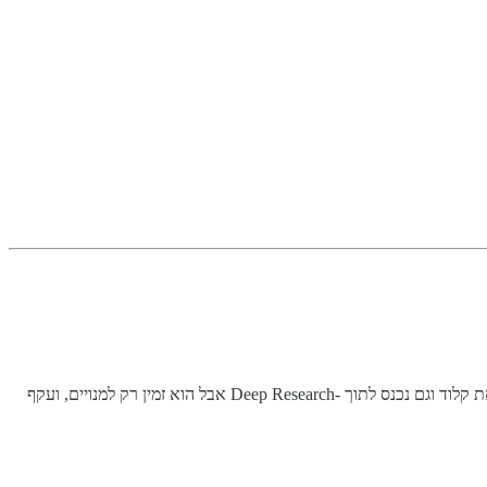
אתמול OpenAI הוציאו את GPT-4.1 שהוא יותר טוב מ־4.5 (כן, זה מוזר), שבכלל הולך להיעלם בקרוב, אבל עדיין פחות טוב בקוד מג׳מיניי 2.5 שעקף את קלוד וגם נכנס לתוך -Deep Research אבל הוא זמין רק למנויים, ועקף