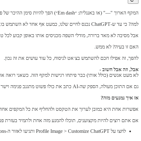
המקף הארוך "—" (או באנגלית: ״Em dash״) הפך להיות סימן ההיכר של פוסטים שנכתבו או נערכו על ידי מודל שפה.
למה? כי עד ש-ChatGPT נכנס לחיים שלנו, כמעט אף אחד לא השתמש בו, וגם מי שכן הכיר והתשמש בו - לרוב לא היה עושה את זה בתוך פוסטים.
אבל מסיבה לא מאד ברורה, מודלי השפה מכניסים אותו באופן קבוע לכל 
האם זו בעיה? לא ממש.
להפך, זה אפילו חכם להשתמש בצ׳אט לניסוח, כל עוד עושים את זה נכון.
אבל, וזה אבל חשוב -
לא מעט אנשים (כולל אותי) כבר פיתחו רגישות למקף הזה. כשאני רואה אותו
גם אם התוכן מעולה, הספק שה-AI כתב את כולו פשוט מתגנב פנימה וישר מוריד לי קצת את החשק לקרוא אותו.
אז איך נמנעים מזה?
אפשרות אחת היא כמובן לערוך את הטקסט ולהחליף את כל המקפים אחד אחד
אם אתם רוצים להיות מקצוענים, תוכלו להמנע מזה אחת ולתמיד בעזרת פ
לחצו על Profile Image > Customize ChatGPT ותגיעו לאזור ה-Custom Instructions.