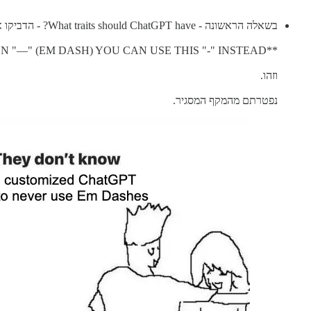
בשאלה הראשונה - What traits should ChatGPT have? - הדביקו את השורה הבאה:
**NEVER USE THIS SIGN "—" (EM DASH) YOU CAN USE THIS "-" INSTEAD**
וזהו.
נפטרתם מהמקף המסגיר.