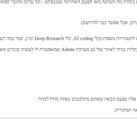
קרוב, אבל אפשר כבר להירשם)
D וכו׳), ועוד כמה רעיונות שאפרסם בהמשך.
מה שיפה בעידן ה-vibe coding ובשימוש ב Base44 בפרט, זה שדיי ב