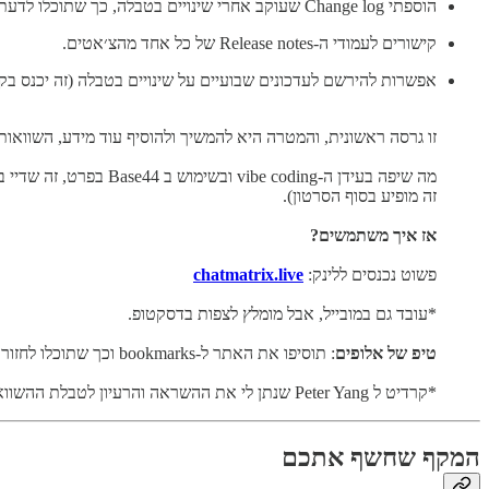
הוספתי Change log שעוקב אחרי שינויים בטבלה, כך שתוכלו לדעת בקלות מה השתנה מאז הפעם האחרונה שנכנסתם - וכל עדכון מחובר לפוסט או בלוג המקורי של ההכרזה.
קישורים לעמודי ה-Release notes של כל אחד מהצ׳אטים.
אפשרות להירשם לעדכונים שבועיים על שינויים בטבלה (זה יכנס ב
זו גרסה ראשונית, והמטרה היא להמשיך ולהוסיף עוד מידע, השוואות לקטגוריות נוספות (כלי AI coding, כלי eep Research
זה מופיע בסוף הסרטון).
אז איך משתמשים?
פשוט נכנסים ללינק:
chatmatrix.live
*עובד גם במובייל, אבל מומלץ לצפות בדסקטופ.
טיפ של אלופים
: תוסיפו את האתר ל-bookmarks וכך שתוכלו לחזור אליו בפעם הבאה שאתם מתלבטים באיזה מודל לבחור.
*קרדיט ל Peter Yang שנתן לי את ההשראה והרעיון לטבלת ההשוואה המקורית.
המקף שחשף אתכם