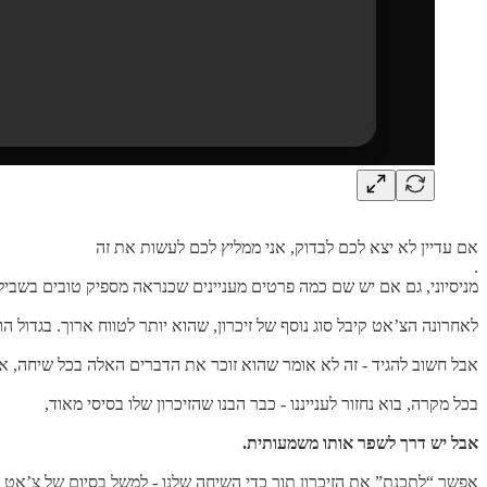
אם עדיין לא יצא לכם לבדוק, אני ממליץ לכם לעשות את זה
.
מניסיוני, גם אם יש שם כמה פרטים מעניינים שכנראה מספיק טובים בשביל שהוא יעשה עליכם Roast, זה כנראה רחוק 
לאחרונה הצ’אט קיבל סוג נוסף של זיכרון, שהוא יותר לטווח ארוך. בגדול ה
אבל חשוב להגיד - זה לא אומר שהוא זוכר את הדברים האלה בכל שיחה, אל
בכל מקרה, בוא נחזור לענייננו - כבר הבנו שהזיכרון שלו בסיסי מאוד,
אבל יש דרך לשפר אותו משמעותית.
אפשר “לתכנת” את הזיכרון תוך כדי השיחה שלנו - למשל בסיום של צ’אט 