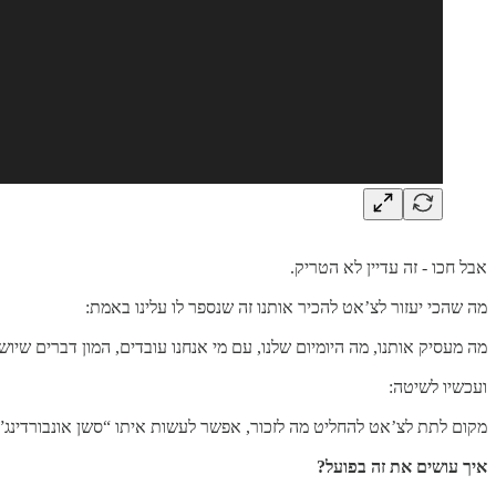
אבל חכו - זה עדיין לא הטריק.
מה שהכי יעזור לצ’אט להכיר אותנו זה שנספר לו עלינו באמת:
מה מעסיק אותנו, מה היומיום שלנו, עם מי אנחנו עובדים, המון דברים שיוש
ועכשיו לשיטה:
מקום לתת לצ’אט להחליט מה לזכור, אפשר לעשות איתו “סשן אונבורדינג” שב
איך עושים את זה בפועל?