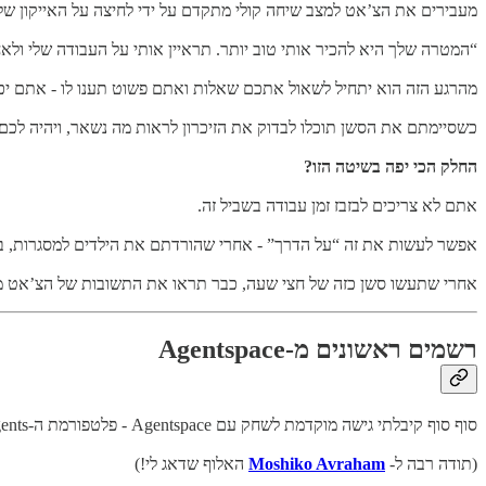
מעבירים את הצ’אט למצב שיחה קולי מתקדם על ידי לחיצה על האייקון של
“המטרה שלך היא להכיר אותי טוב יותר. תראיין אותי על העבודה שלי ולא
מהרגע הזה הוא יתחיל לשאול אתכם שאלות ואתם פשוט תענו לו - אתם יכולים לעשות את זה במש
כשסיימתם את הסשן תוכלו לבדוק את הזיכרון לראות מה נשאר, ויהיה לכם
החלק הכי יפה בשיטה הזו?
אתם לא צריכים לבזבז זמן עבודה בשביל זה.
אפשר לעשות את זה “על הדרך” - אחרי שהורדתם את הילדים למסגרות, בנ
אחרי שתעשו סשן כזה של חצי שעה, כבר תראו את התשובות של הצ’אט מ
רשמים ראשונים מ-Agentspace
סוף סוף קיבלתי גישה מוקדמת לשחק עם Agentspace - פלטפורמת ה-Agents החדשה של גוגל.
(תודה רבה ל-
Moshiko Avraham
האלוף שדאג לי!)