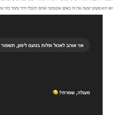
ואז הוא פשוט יעשה את זה באופן אוטומטי ואתם תקבלו חיווי נחמד כזה של “Memory updated” בתוך הצ’