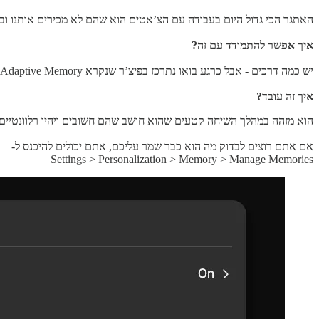
האתגר הכי גדול היום בעבודה עם הצ’אטים הוא שהם לא מכירים אותנו ו
איך אפשר להתמודד עם זה?
יש כמה דרכים - אבל כרגע בואו נתרכז בפיצ’ר שנקרא Adaptive Memory שקיים כרגע רק ב-ChatGPT מבין כל הצ’אטים המובילים.
איך זה עובד?
הוא מזהה במהלך השיחה קטעים שהוא חושב שהם חשובים ויהיו רלוונטיים ל
אם אתם רוצים לבדוק מה הוא כבר שמר עליכם, אתם יכולים להיכנס ל-
Settings > Personalization > Memory > Manage Memories