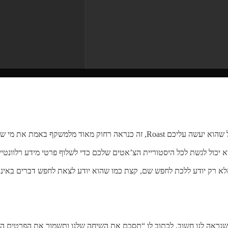
מאוד מלמשקף באמת את מי שאתם.
וא יכול לגשת לכל היסטוריית הצ’אטים שלכם כדי לשלוף פרטי מידע רלוונטיי
א רק יודע ללכת לחפש שם, קצת כמו שהוא יודע לצאת לחפש דברים באינטרנט
שנראה לנו חשוב, לכתוב לו “תסכם את השיחה שלנו ותשמור את הפרטים החש