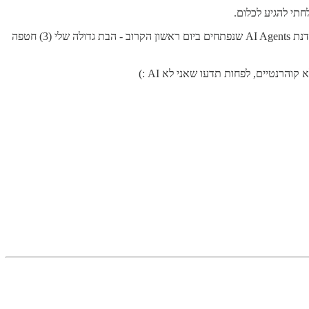
חתי להגיע לכלום.
לא מספיק שמראש זה היה שבוע עמוס במיוחד עם 6 סדנאות לצוותי מוצר, הכנות אחרונות לעוד 5 סדנאות בשבוע הבא ושני המחזורים הראשונים של סדנת AI Agents שנפתחים ביום ראשון הקרוב - הבת גדולה שלי (3) חטפה
רנטיים, לפחות תדעו שאני לא AI :)