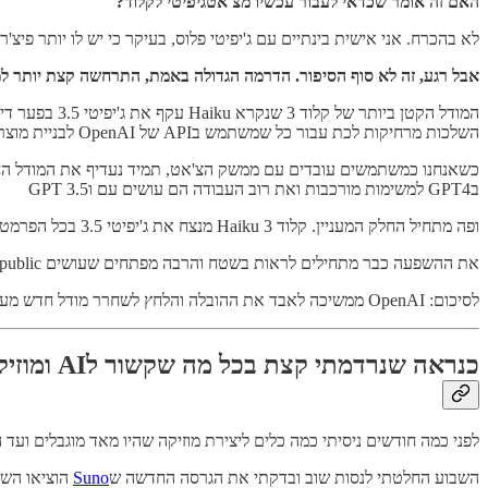
האם זה אומר שכדאי לעבור עכשיו מצ'אטגיפיטי לקלוד?
לא בהכרח. אני אישית בינתיים עם ג'יפיטי פלוס, בעיקר כי יש לו יותר פי
אבל רגע, זה לא סוף הסיפור. הדרמה הגדולה באמת, התרחשה קצת יותר ל
השלכות מרחיקות לכת עבור כל שמשתמש בAPI של OpenAI לבניית מוצרים (שזה רובן הגדול של החברות שיש להן פיצ'ר או מוצר שמבוסס על AI)וזה למה:
בGPT4 למשימות מורכבות ואת רוב העבודה הם עושים עם וGPT 3.5
ופה מתחיל החלק המעניין. קלוד 3 Haiku מנצח את ג'יפיטי 3.5 בכל הפרמטרים האלה: הרבה יותר מהיר, יש לו חלון קונקסט הרבה יותר גדול (200K לעומת 16K) והכי חשוב - זול משמעותית.
את ההשפעה כבר מתחילים לראות בשטח והרבה מפתחים שעושים build in public כבר הצהירו בטוויטר שהם עוזבים את הAPI של ג'יפיטי לטובת קלוד.
לסיכום: OpenAI ממשיכה לאבד את ההובלה והלחץ לשחרר מודל חדש מעולם לא היה גדול יותר…
כנראה שנרדמתי קצת בכל מה שקשור לAI ומוזיקה
לפני כמה חודשים ניסיתי כמה כלים ליצירת מוזיקה שהיו מאד מוגבלים ו
השבוע החלטתי לנסות שוב ובדקתי את הגרסה החדשה ש
Suno
הוציאו השבוע, גרסה V3. ציפיתי להתאכזב אבל חייב