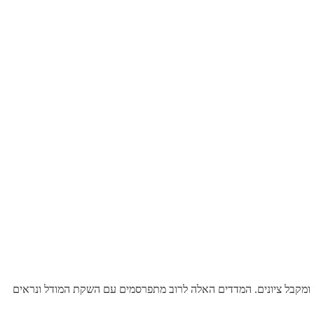
אים שונים עליהם המודל עונה ומקבל ציונים. המדדים האלה לרוב מתפרסמים עם השקת המודל ונראים