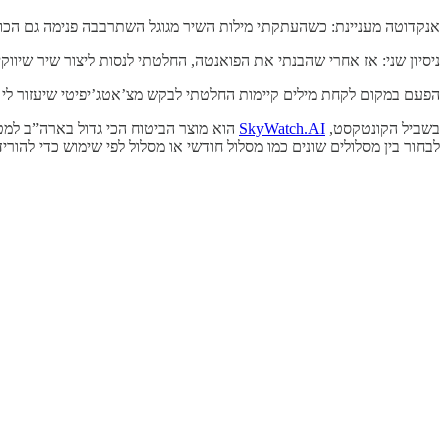
אנקדוטה מעניינת: כשהעתקתי מילות השיר מגוגל השתרבבה פנימה גם הכו
ניסיון שני: אז אחרי שהבנתי את הפואנטה, החלטתי לנסות ליצור שיר שיווק
הפעם במקום לקחת מילים קיימות החלטתי לבקש מצ’אטג’יפיטי שיעזור לי עם המילים (למעשה בCustom GPT שיצרתי פעם לתוכן שיווקי ומכיר את המוצר) כך
בשביל הקונטקסט,
SkyWatch.AI
הוא מוצר הביטוח הכי גדול בארה”ב למטי
לבחור בין מסלולים שונים כמו מסלול חודשי או מסלול לפי שימוש כדי להורי