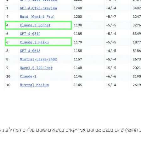
צת טריקי. בגדול יש כל מיני בנצ'רמקים כמו MMLU (מבחן רב תחומי) שהם בעצם מבחנים אמריקאים בנוש