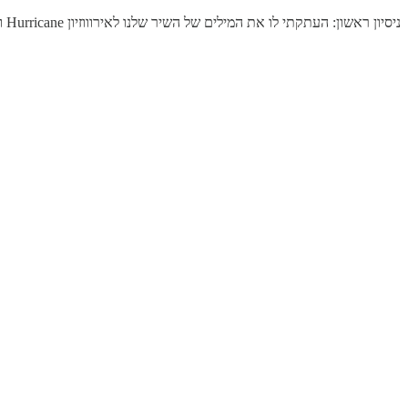
ניסיון ראשון: העתקתי לו את המילים של השיר שלנו לאירוווזיון Hurricane וביקשתי שילחין אותו בסגנון "Eurovision" .מה דעתכם על הגרסה שלו?