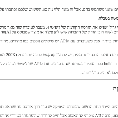
צ'רים שאני משתמש בהם, אבל זה מאד תלוי מה סוג השימוש שלכם (כתבתי על ז
מטה בטבלה:
המודל הקטן ביותר של קלוד 3 שנקרא Haiku עקף את ג'יפיטי 3.5 ב
כשאנחנו כמשתמשים עובדים עם ממשק הצ'אט, תמיד נעדיף את המודל החזק בי
עד היום הייתי תחת הרושם שבתחום המוזיקה יש עוד דרך ארוכה עד שנראה 
 להודות שהופתעתי בטירוף מהרמה של התוצרים!!