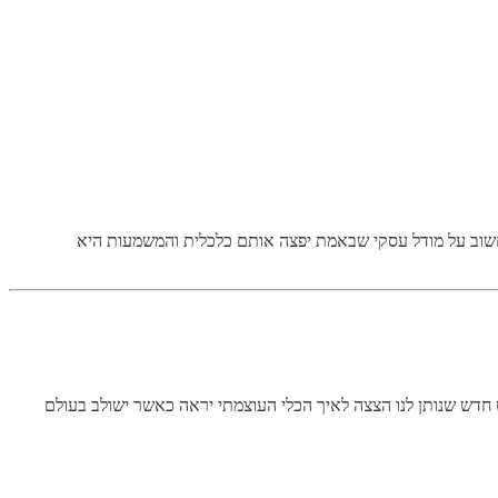
 להתפרנס והרגע Suno יצרו להם עוד תחרות מטורפת. קשה לי לחשוב על מודל עסקי שבאמת יפצה אותם כלכלית והמשמעות היא
ו סרטונים חדשים ברמה יומיומית, החברים בOpenAI עולים מדרגה ומציגים פרוייקט חדש שנותן לנו הצצה לאיך הכלי העוצמתי יראה כאשר ישולב בעולם