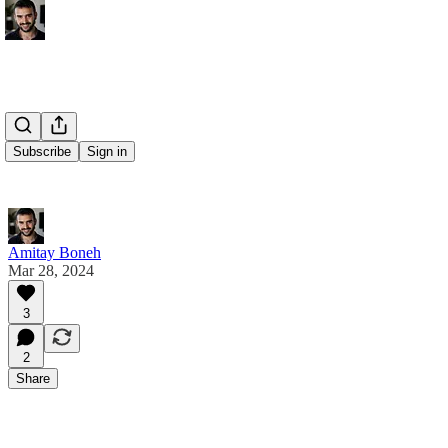
Subscribe
Sign in
Amitay Boneh
Mar 28, 2024
3
2
Share