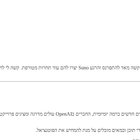
עם כל ההתרגשות, אני חייב להודות שזה גם מבאס אותי. למוזיקאים גם כך קשה מאד
אז אחרי ש-Sora הדהימה את כולנו לפני חודש וממשיכה להפיל עלינ