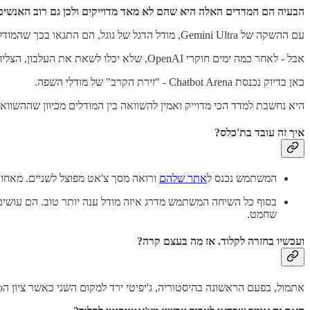
הבעיה הם המדדים האלה היא שהם לא מאד מדוייקים ולכן גם רוב האנשים
עם ההשקה של Gemini Ultra, מודל הדגל של גוגל, הם התגאו בכך שהמודל עוקף את GPT-4 במבחן MMLU וזכו לכותרות רבות בעקבות ההישג המרשים.
אבל - לאחר כמה ימים חוקרי OpenAI, שלא יכלו לשאת את העלבון, הצליחו לשפר את הפרומפטים שלהם ולעקוף את ג'מיניי בחזרה… קצת בעייתי לא?
כאן בדיוק נכנסת Chatbot Arena - "זירת הקרב" של מודלי השפה.
היא נחשבת למדד הכי מדוייק ואמין להשוואה בין המודלים מכיוון שההשו
איך זה עובד בת'כלס?
המשתמש נכנס ל
אתר שלהם
ורואה מסך צ'אט מפוצל לשניים. מאחורי הקלעים, המערכת בוחרת עבורו באקראי שני
שחמט.
ועכשיו בחזרה לקלוד. אז מה בעצם קרה?
אתמול, בפעם הראשונה בהיסטוריה, ג'יפיטי ירד למקום השני כאשר ציון הElo של קלוד Opus עבר את הציון של הגרסה המתקדמת ביותר של GPT4.