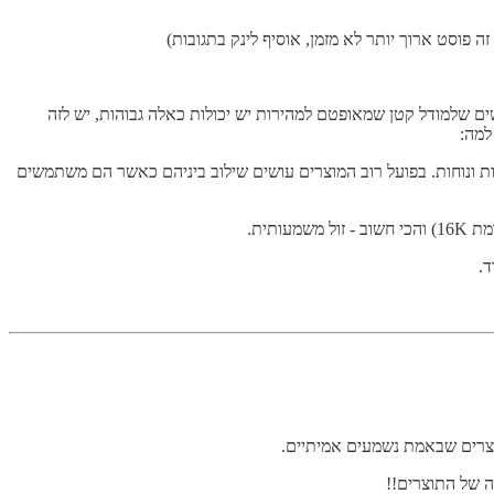
ה פוסט ארוך יותר לא מזמן, אוסיף לינק בתגובות)
פער דיי גדול ואפילו את הגרסה הקודמת של ג'יפיטי 4. מעבר לעובדה שזה מאד מרשים שלמודל קטן שמאופטם למהירות יש יכולות כאלה גבוהות, יש לזה
ותר, אבל כשעובדים עם הAPI יש שיקולים נוספים כמו מחירים, מהירות ונוחות. בפועל רוב המוצרים עושים שילוב ביניהם כאשר הם משתמשים
תוצרים שבאמת נשמעים אמיתיים.