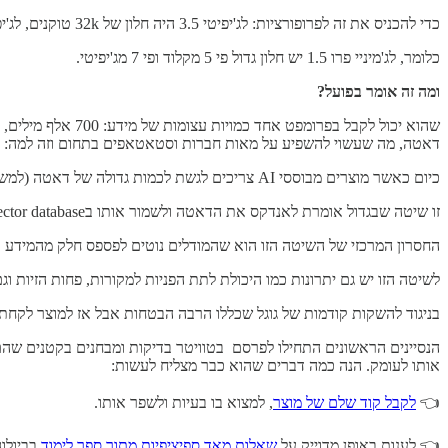
כדי להכניס את זה לפרופורציות: לג'יפיטי 3.5 היה חלון של 32k טוקנים, לג'יפיטי 4 128k טוקנים, ולקלוד שעד היום היה הגדול ביותר יש חלון של 200k טוקנים.
כלומר, לג'מיניי פרו 1.5 יש חלון גדול פי 5 מקלוד ופי 7 מג'יפיטי.
ומה זה אומר בפועל?
דאטה, מה שעשוי להשפיע על מאות חברות וסטאטאפים בתחום וזה למה:
כיום כאשר מוצרים מבוססי AI צריכים לגשת לכמות גדולה של דאטה (למשל דאטה ארגוני בקו פיילוט) הדרך הנפוצה לעשות זאת היא באמצעות שיטה שנקראת RAG, ראשי תיבות של Retrieval-Augmented Generation.
זו שיטה שבגדול אומרת לאנדקס את הדאטה ולשמור אותו בVector database כדי שלמודל תיהיה יכולת חיפוש סמנטי (למשל להבין שכלב דומה לחתול) וכך לשלוף מתוכו את מה שהמשתמש ביקש ולשלב אותו בתשובה.
החסרון המרכזי של השיטה הזו הוא שהמודלים נוטים לפספס חלק מהמידע כי 
לשיטה הזו יש גם יתרונות כמו היכולת לתת הפניות למקורות, פחות הזיות ו
בניגוד להשקות קודמות של גוגל שכללו הרבה הבטחות אבל אז למוצר לקח
הנסיינים הראשונים התחילו לפרסם בטוויטר בדיקות ומבחנים בקטנים שהם 
אותו לעומק. הנה כמה דברים שהוא כבר מצליח לעשות:
👈
לקבל קוד שלם של מוצר
, למצוא בו בעיות ולשפר אותו.
👈 לענות באופן מדוייק על
שאלות מאד ספיציפיות מתוך ספר לימוד
בביולוג