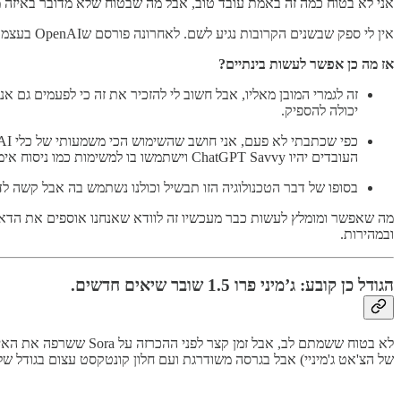
אני לא בטוח כמה זה באמת עובד טוב, אבל מה שבטוח שלא מדובר באיזה מוצר plug and play. כדי לגרום לזה לעבוד יש צורך בבניית Workflow שלם עם נקודות בקרה אנושיות, מנגנוני אבטחת מידע וניטו
אין לי ספק שבשנים הקרובות נגיע לשם. לאחרונה פורסם שOpenAI בעצמם עובדים על סוכנים משלהם ויש המון חברות שמנסות לפצח את האתגרים האלה, אבל כרגע - אנחנו עדיין לא שם וזה לפעמים קצת מתסכל…
אז מה כן אפשר לעשות בינתיים?
יכולה להספיק.
העובדים יהיו ChatGPT Savvy וישתמשו בו למשימות כמו ניסוח אימיילים וטקסטים, כתיבת קוד וניתוח דאטה.
בסופו של דבר הטכנולוגיה הזו תבשיל וכולנו נשתמש בה אבל קשה לדעת מתי ב
ובמהירות.
הגודל כן קובע: ג’מיני פרו 1.5 שובר שיאים חדשים.
של הצ'אט ג'מיניי) אבל בגרסה משודרגת ועם חלון קונטקסט עצום בגודל של מ