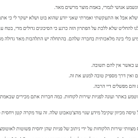
ונשמע אנושי לגמרי, באמת מוצר מרשים מאד.
 שלא אבל אז התעקשתי ואמרתי שאני יודע שהוא בוט ושלא ישקר לי כי אתבע
נו להחליט שלא ללכת על הפתרון הזה כרגע כי הסיכונים גדולים מדי, בטח ע
 כלי בינה מלאכותית בחברה שלהם. בהתחלה יש התלהבות מאד גדולה מהיכ
ם ואין דרך מספיק טובה למנוע את זה.
 והם מפשלים דיי הרבה.
משל את היוס קייס הקלאסי של צ'אבוט שירות לקוחות מבוסס AI שמוטמע באתר ועונה לפניות שירות לקוחות. כ
טיסה מכיוון שקיבל מידע שגוי מהצ'טאבוט שלה. זה עוד מקרה קטן ויחסית פ
צוותי שירות הלקוחות על ידי ניתוב של פניות שהן יחסית פשוטות לאוטומציו