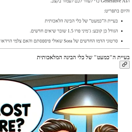
הGenerative AI כדי לעזור לכם לעמוד בקצב.
והיום בתפריט:
בעיית ה”כמעט” של כלי הבינה הלאכותית
הגודל כן קובע: ג’מיני פרו 1.5 שובר שיאים חדשים.
סרטוני הדמו החדשים של Sora שאולי פיספסתם והאם צלמי הוידאו צריכים לחשוש לפרנסתם?
בעיית ה"כמעט" של כלי הבינה המלאכותית