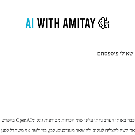
נחתו עלינו שתי הכרזות מטורפות גוגל ומOpenAI בהפרש של שעה ביניהם!
 קשה להצליח לעקוב ולהישאר מעודכנים. לכן, בניזולטר אני משתדל לסנן 