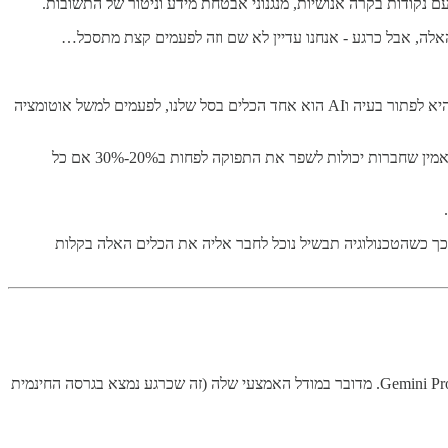
זה לגמרי המובן מאליו, אבל חשוב לי להזכיר את זה כי לפעמים גם אני מתבלבל לרגע: הטמעת כלי AI בארגון היא לא מטרה בפני עצמה. המטרה היא לפתור בעיה וAI הוא אחד הכלים בסל שלנו, לפעמים למשל אוטומציה
כפי שכתבתי לא פעם, אני חושב שהשימוש הכי משמעותי של כלי AI *כרגע* הוא שיפור הפרודוקטיביות. אני חווה את זה על עצמי ואני באמת מאמין שחברות יכולות לשפר את התפוקה לפחות ב20%-30% אם כל
ה הרלוונטית בצורה מסודרת (כמו FAQ, דוקומנטציה ומדריכים למיניהם). כך כשהטכנולוגיה תבשיל נוכל לחבר אליה את הכלים האלה בקלות
לא בטוח ששמתם לב, אבל זמן קצר לפני ההכרזה על Sora ששרפה את האינטרנט ביום חמישי שעבר, גוגל יצאה בהרכזה חשובה על השקת המודל Gemini Pro 1.5. מדובר במודל האמצעי שלה (זה שכרגע נמצא בגרסה החינמית