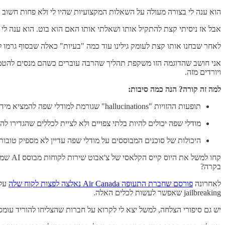
הוא ענה לי בצורה מעולה על השאלות המקצועיות שהיו לי ולא פחות חשוב 
אבל אז ניסיתי קצת להתקיל אותו ושאלתי אותו האם הוא בוט. הוא ענה לי
לאחר שבחנו אותו קצת לעומק גילינו עוד כמה "בעיות" כאלה שבסוף גרמו ל
אני חושב שהדוגמה הזו משקפת תהליך שהרבה עוברים כשהם מנסים להטמיע
ויורדים מזה.
למה זה קורה? הנה כמה סיבות:
תופעות ההזויות "hallucinations" שגורמת למודלי שפה להמציא מידע כאשר אין להם תשובה.
מודלי שפה יכולים להיות בלתי צפויים ולא לציית לכללים שהגדירו לה
היכולות של סוכנים המבוססים על מודלי שפה עדיין לא מספיק טובות
קחו ל
בקרה?
לאחרונה
פורסם שחברת התעופה Air Canada נאלצה לפצות לקוח שלה
על 
jailbreaking שאפשר לעשות לכלים האלה.
יש גם סיפורי הצלחה, למשל יצא לי לקרוא על חברות שהצליחו להוריד עומס מ