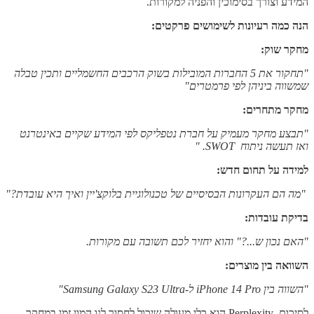
המידע וצורך בסימוכין והפניה למקורות.
הנה כמה רעיונות לשימושים פרקטים:
מחקר שוק:
"תחקור את 5 החברות המובילות בשוק הרכבים החשמליים ותכין טבלה
שמשווה ביניהן לפי פרמטרים"
מחקר מתחרים:
"תבצע מחקר מעמיק על חברת נטפליקס לפי המידע שקיים באינטרנט
ואז תעשה ניתוח SWOT. "
למידה על תחום חדש:
"מה הם העקרונות הבסיסיים של טכנולוגיית בלוקצ'יין ואיך היא עובדת?"
בדיקת עובדות:
"האם נכון ש...?" והוא יחזיר לכם תשובה עם מקורות.
השוואה בין מוצרים:
"השווה בין iPhone 14 Pro ל-Samsung Galaxy S23 Ultra"
לסיכום, Perplexity הוא כלי מעולה שיכול לחסוך לנו המון זמן במחקר