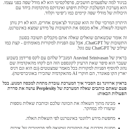
בניגוד למה שלפעמים חושבים, פרפלקסיטי הוא לא מודל שפה בפני עצמו.
הוא מערכת המשלבת יכולות חיפוש ואינדוקס מתקדמות ביחד עם
היכולות של מודלי שפה קיימים כמו ג'יפיטי וקלוד.
היתרון המרכזי שלו זה הוא שבניגוד לצ'אטים אחרים, הוא לא רק נותן
תשובה לשאלה, אלא מבסס את התשובות על מידע שמצא באינטרנט.
זה אומר שכשאתם שואלים שאלה אתם מקבלים תשובה בסגנון
התשובות של ChatGPT, אבל עם הפניות למקורות מאומתים - קצת כמו
שילוב של ChatGPT עם גוגל.
בראיון של Aravind Srinivasan המנכ"ל שלהם עם לקס פרידמן בשבוע
שעבר הוא סיפר שאת הרעיון לקונספט הזה הם לקחו מהאקדמיה שם
נהוג להוסיף הפניות למקורות בכל מאמר שמצטטים (גם הוא וגם דניס
יארץ הקו פאונדר, הם חוקרי AI מהאקדמיה שהכירו באוניברסיטה).
בראיון ארווינד גם הסביר איך המערכת עובדת מתחת למכסה המנוע. בכל
פעם שאתם כותבים שאלה המערכת של Perplexity עושה את סדרת
הפעולות הבאות:
מבינה מתוך השאלה את הכוונה שלכם וכותבת שאלות נוספות
שיעזרו לה במחקר.
מחפשת מידע רלוונטי באינטרנט לפי השאלות האלה.
מסננת ומדרגת את המקורות שמצאה לפי פרמטרים של איכות,