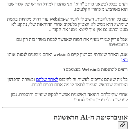
רעים בכלל (כשאני כותב "הוא" אני מתכוון למודל החדש של קלוד שבו
הוא משתמש מאחורי הקלעים).
עם כל ההתלהבות, חשוב לי להגיד ש-websim עוד רחוק מלהיות באמת
שימושי: הוא ממש לא הצטיין בלעקוב אחרי ההוראות שלי, נתקע לא
מעט וכרגע גם אין איך לייצא ממנו את הקוד...
אבל עדיין לגמרי מעיף את המוח שאפשר לבנות משהו כזה רק עם
פרומפטים!
אגב, האתר שיצרתי בסרטון קיים בwebsim ואתם מומזנים לנסות אותו
כאן
.
רוצים להתנסות בWebsim בעצמכם?
כל מה שאתם צריכים לעשות זה להיכנס
לאתר שלהם
ובשורת הדפדפן
המדומה שבראש העמוד לתאר לו מה אתם רוצים לבנות.
אחרי שקיבלתם תוצאה ראשונית אפשר לבקש שינויים ותוספות. נכון
לעכשיו הכלי עדיין חינמי לגמרי!
אוניברסיטת ה-AI הראשונה