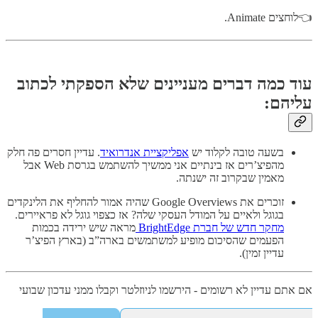
👈לוחצים Animate.
עוד כמה דברים מעניינים שלא הספקתי לכתוב
עליהם:
בשעה טובה לקלוד יש
אפליקציית אנדרואיד
. עדיין חסרים פה חלק
מהפיצ’רים אז בינתיים אני ממשיך להשתמש בגרסת Web אבל
מאמין שבקרוב זה ישנתה.
זוכרים את Google Overviews שהיה אמור להחליף את הלינקדים
בגוגל ולאיים על המודל העסקי שלה? אז כצפוי גוגל לא פראיירים.
מחקר חדש של חברת BrightEdge
מראה שיש ירידה בכמות
הפעמים שהסיכום מופיע למשתמשים בארה”ב (בארץ הפיצ’ר
עדיין זמין).
אם אתם עדיין לא רשומים - הירשמו לניוזלטר וקבלו ממני עדכון שבועי