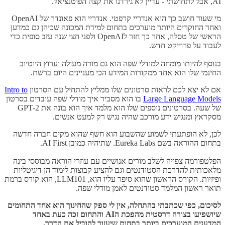
AI, אבל לתחושתי - עדיין לא גירדנו את קצה הפוטנציאל.
מי שעוד חושב כך הוא אנדריי קרפטי. אנדריי הוא פאונדר של OpenAI
ואחד החוקרים היותר מוערכים בתחום למידת המכונה שכיהן גם כמדען
הראשי של טסלה, אחר כך חזר לOpenAI ולפני חצי שנה עזב סופית כדי
לעבוד על פרוייקט חדש.
בנוסף להיותו מומחה למודלי שפה הוא גם מורה מעולה וערוץ היוטיוב
החינמי שלו הוא אחד ממקורות המידע הכי מעניינים היום ברשת.
אם לא יצא לכם לראות סרטונים שלו ממליץ להתחיל עם הסרטון
Intro to
Large Language Models
בו הוא מסביר איך מודלי שפה עובדים בסרטון
של שעה. בסרטונים נוספים שלו הוא מלמד איך הוא בונה את GPT-2
מסקראץ ומנגיש ידע מורכב שהיה נגיש רק למעט אנשים.
לכן, לא הופתעתי לשמוע שהשבוע הוא חשף שהוא מקים חברה חדשה
בתחום ההוראה בשם Eureka Labs. שתיהיה כמובן AI First.
הפלטפורמה צפויה לשלב מורים אנושיים עם עוזרי הוראה מבוססי בינה
מלאכותית להדרכת הסטודנטים וגם להציע קבוצות לימוד הן דיגיטליות
ופיזיות. הקורס הראשון שהוא סיפר עליו הוא, LLM101, הוא קורס ברמת
תואר ראשון המלמד סטודנטים לאמן מודלי שפה.
לסיכום, כפי שכתבתי בהתחלה, אין לי ספק שהחינוך הוא אחד התחומים
שיושפיעו בצורה דרסטית מהפכת הAI והתחום זכה כעת באחד
המדענים המוערכים ביותר בתחום שיעזור להוביל את הדרך.