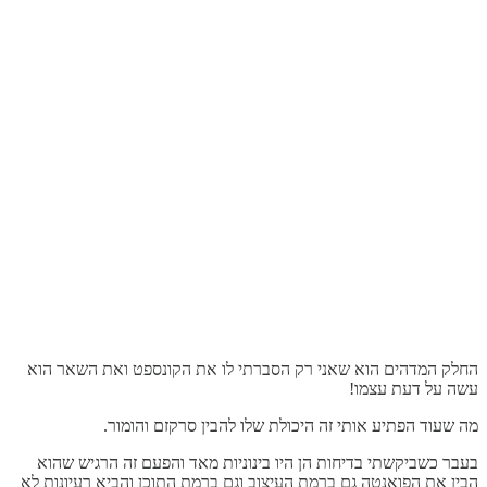
החלק המדהים הוא שאני רק הסברתי לו את הקונספט ואת השאר הוא
עשה על דעת עצמו!
מה שעוד הפתיע אותי זה היכולת שלו להבין סרקזם והומור.
בעבר כשביקשתי בדיחות הן היו בינוניות מאד והפעם זה הרגיש שהוא
הבין את הפואנטה גם ברמת העיצוב וגם ברמת התוכן והביא רעיונות לא