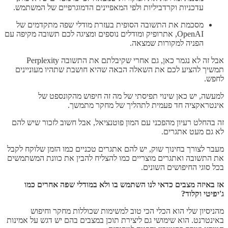
עדכניות וקרדביליות ולפי המאפיינים הדמוגרפיים של המשתמש.
מסכמת את התשובה הסופית בעזרת מודלי שפה מתקדמים של
OpenAI, אתרופיק ומודלים נוספים ומציגה לכם תשובה מקיפה עם
הפניה למקורות שמצאה.
אבל זה לא נגמר כאן, גם אחרי שקיבלתם את התשובה Perplexity
תמשיך להציע לכם את השאלה הבאה שהיא חושבת שתהיו מעוניינים
לחפש.
למעשה, יש כאן שינוי תפיסתי של מה זה חיפוש מהקונספט של
אינטראקציה חד פעמית לתהליך של מחקר מתמשך.
זה בהחלט רעיון מהפכני עם המון פוטנציאל, אבל חשוב לזכור שיש להם
לא גם מעט אתגרים.
מעבר לצורך בחינוך שוק, יש להם אתגרים טכניים כמו הזמן שלוקח לקבל
את התשובה ואתגרים מוצריים כמו להצליח להבין את כוונת המשתמשים
בכל סוגי החיפושים השונים.
אז באיזה מצבים כדאי לנו השתמש בו ולא במודלי שפה אחרים כמו
ג'יפיטי וקלוד?
מהניסיון שלי הוא הכלי הכי טוב למשימות שכוללות מחקר וחיפוש
באינטרנט. הוא שימושי גם ליצירת תוכן במצבים בהם יש דגש על אמינות