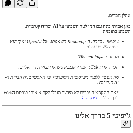
אהלן חברים,
כאן אמיתי בונה עם הניוזלטר השבועי על AI ופרודוקטיביות.
השבוע בתוכנית:
ג’יפיטי 5 בדרך: ה-Roadmap השאפתני של OpenAI ואיך הוא
צפוי להשפיע עלינו.
מהפכת ה-Vibe coding
הכירו את Goku: המודל שמטשטש את גבולות הריאליזם.
מה אפשר ללמוד מפרסומות הסופרבול על האסטרטגיה חברות ה-
AI הגדולות?
*אם הטקסט בעברית לא מיושר תוכלו לקרוא אותו בגרסת הWeb
דרך הבלוג ב
לינק הזה
.
ג’יפיטי 5 בדרך אלינו