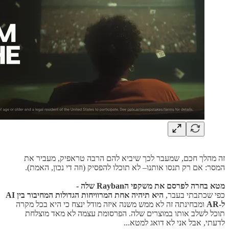
זה מהלך חכם, שמעבר לכך שיביא להם הרבה טראפיק, מעביר את
המסר: אם רק תנסו אותנו– לא תוכלו להפסיק (וזה די נכון, האמת).
מטא בחרה לפרסם את משקפי הRayban שלה -
כפי שכתבתי בעבר,
היא תיהיה אחת המרוויחות הגדולות המחיבור בין AI
ל-AR
ומבחינתה זה לא ממש משנה איזה מודל ינצח כי היא בכל מקרה
תוכל לשלב אותו במוצרים שלה. הפרסומת עצמה לא מאד מוצלחת
לדעתי, אבל אני לא דואג למטא...