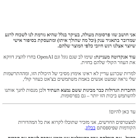
אני חושב שזו פרסומת מעולה, בעיקר בגלל שהיא גורמת לנו לשכוח לרגע
שמדובר בתאגיד ענק (וכל מה שהולך איתו) ומתעסקת בסיפור אישי
שיוצר אצלנו רגש חיובי כלפי המוצר שלהם.
עוד אנקדוטה מעניינת:
שימו לב שגם גוגל וגם OpenAI בחרו להציג דווקא
את העוזר הקולי שלהם בחזית.
למרות שכרגע עדיין לא ראינו אימוץ מסיבי של היכולת הזו, ומההתרשמות
שלי נראה שמעט אנשים באמת משתמשים בצ'אט כעוזר קולי,
החברות הגדולות כבר מבינות ששם נמצא העתיד ו
לכן מנסות לחנך אותנו
להשתמש ביכות הזו יותר – גם בפרסומות.
עד כאן להיום!
למצטרפים החדשים, אני מזכיר שתוכלו לקרוא את כל המהדורות
הקודמות שפיספסתם
בבלוג
.