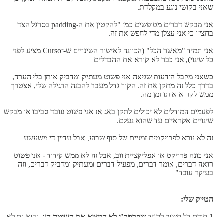
שאני בקושי נוגע במקלדת.
אני מבקש דברים מטופשים כמו "להקטין את ה-padding בסרגל הצד
בחצי" כי אני עצלן מדי לחפש את זה.
אני תמיד "מאשר הכל" (הכוונה לאישור השינויים ש-Cursor מציע לפני
כל שינוי), אני כבר לא קורא את ההבדלים.
כשאני מקבל הודעות שגיאה אני פשוט מעתיק ומדביק אותן בלי הערה,
בדרך כלל זה מתקן את זה. הקוד גדל מעבר להבנה הרגילה שלי, אצטרך
ממש לקרוא אותו זמן מה.
לפעמים המודלים לא יכולים לתקן באג אז אני פשוט עובד סביבו או מבקש
שינויים אקראיים עד שהוא נעלם.
זה לא נורא לפרויקטים זמניים של סוף שבוע, אבל עדיין די משעשע.
אני בונה פרויקט או אפליקציית ווב, אבל זה לא ממש קידוד - אני פשוט
רואה דברים, אומר דברים, מפעיל דברים ומעתיק ומדביק דברים, וזה
בעיקר עובד"
הטייק שלי:
1.קודם כל חשוב להגיד
שקרפת’י לא המציא את השיטה הזו,
והוא גם לא