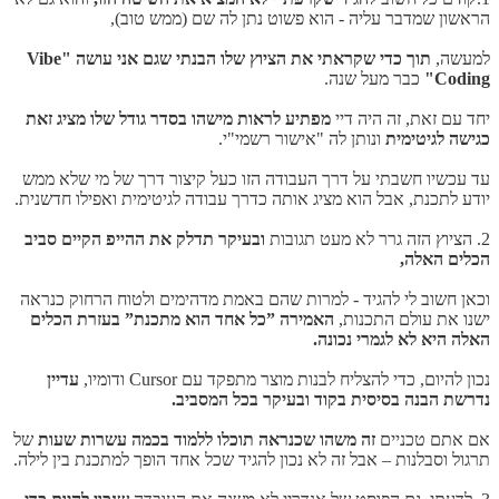
הראשון שמדבר עליה - הוא פשוט נתן לה שם (ממש טוב),
למעשה,
תוך כדי שקראתי את הציוץ שלו הבנתי שגם אני עושה "Vibe
Coding"
כבר מעל שנה.
יחד עם זאת, זה היה דיי
מפתיע לראות מישהו בסדר גודל שלו מציג זאת
כגישה לגיטימית
ונותן לה "אישור רשמי"י.
עד עכשיו חשבתי על דרך העבודה הזו כעל קיצור דרך של מי שלא ממש
יודע לתכנת, אבל הוא מציג אותה כדרך עבודה לגיטימית ואפילו חדשנית.
2. הציוץ הזה גרר לא מעט תגובות
ובעיקר תדלק את ההייפ הקיים סביב
הכלים האלה,
וכאן חשוב לי להגיד - למרות שהם באמת מדהימים ולטוח הרחוק כנראה
ישנו את עולם התכנות,
האמירה ”כל אחד הוא מתכנת” בעזרת הכלים
האלה היא לא לגמרי נכונה.
נכון להיום, כדי להצליח לבנות מוצר מתפקד עם Cursor ודומיו,
עדיין
נדרשת הבנה בסיסית בקוד ובעיקר בכל המסביב.
אם אתם טכניים
זה משהו שכנראה תוכלו ללמוד בכמה עשרות שעות
של
תרגול וסבלנות – אבל זה לא נכון להגיד שכל אחד הופך למתכנת בין לילה.