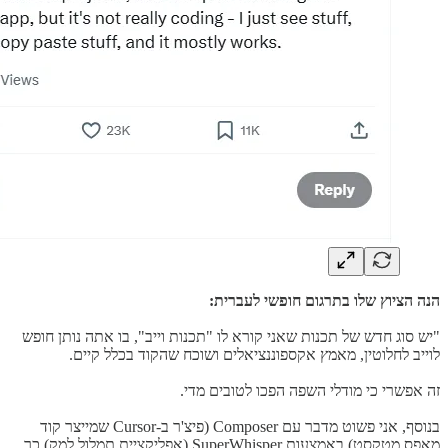
הנה הציוץ שלו בתרגום חופשי לעברית:
"יש סוג חדש של תכנות שאני קורא לו "תכנות וייב", בו אתה נותן חופש
לוייב לחלוטין, מאמץ אקספוננציאלים ושוכח שהקוד בכלל קיים.
זה אפשרי כי מודלי השפה הפכו לטובים מדי.
בנוסף, אני פשוט מדבר עם Composer (פיצ'ר ב-Cursor שמייצר קוד
מאפס מטקסט) באמצעות SuperWhisper (אפליקציית תמלול למק) כך