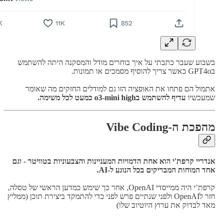
בשבוע שעבר כתבתי על איך בוחרים מודל והמסקנה היתה להשתמש
בGPT4o כאשר צריך להוסיף מסמכים או תמונות.
אתמול הם פתחו את האופציה הזו גם למודלים החזקים מה שאומר
שמעכשיו
עדיף להשתמש בo3-mini high כמעט לכל משימה.
מהפכת ה-Vibe Coding
אנדריי קרפת'י הוא אחת הדמויות המעניינות והצבעוניות בטוויטר - וגם
אחד המוחות המבריקים בכל הנוגע ל-AI.
קרפת’י היה ממייסדי OpenAI, אחר כך שימש כמדען הראשי של טסלה,
חזר לOpenAI ולפני שנתיים פרש לפני כדי להתמקד ביצירת תוכן (ממליץ
מאד לבדוק את ערוץ היוטיוב שלו)