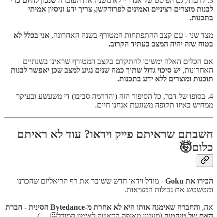
3. לדעתי, גם הפוסט של אנדריי לא משנה את העובדה
שנכון להיום כדי
לבנות מוצרים רציניים ואמינים לפרודקשן, צריך ידע וניסיון אמיתי
בתכנות.
מצד שני - עם קצב ההתפתחות המטורף בשנה האחרונה,
אני בכלל לא
בטוח שזה יהיה המצב בעתיד הקרוב.
אם הכלים האלה ימשיכו להתקדם בקצב המטורף שראינו בשנתיים
האחרונות,
יש סיכוי גדול שתוך כמה שנים נגיע למצב שכן יאפשר לבנות
תוכנות ומוצרים ללא ידע בתכנות.
4. בסופו של דבר, כל הסיפור הזה (והדרמה סביבו) די משעשע ובעיקר
ממחיש באיזו תקופה משוגעת אנחנו חיים.
חשבתם שראיתם פייק וידאו? עוד לא ראיתם
כלום🤯
הכירו את Goku
- מודל וידאו חדש ששובר את רף הריאליזם שהכרנו
ומטשטש את גבולות המציאות.
אה, ו
החברה שאימנה אותו היא לא אחרת מ-Bytedance הסינית - חברת
האם של טיקטוק
(מעניין מאיפה הדאטה לאימון המודל🤔 ....)