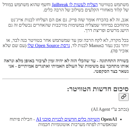
משתמש בטוויטר
הצליח לעשות לו Jailbreak
וחשף שהוא משתמש במודל
של קלוד מאחורי הקלעים בשילוב של הרבה כלים.
אגב, זה לא בהכרח אומר שזה פייק. גם אם הם הצליחו לבנות אייג’נט
מתוחכם במיוחד שמצליח במשימות מורכבות שהאחרים נכשלים זה גם
הישג מרשים ופריצת דרך.
בכל מקרה, לא לקח הרבה זמן עד שמשתמש אחר בטוויטר בנה לבד, או
יותר נכון נעזר בManus לבנות לד,
גרסת Open Source שלו
(עם שם שלא
אזכיר פה).
בשורה התחתונה - עד שהכלי הזה לא יהיה זמין לציבור באופן מלא ונראה
אותו מתחכך עם משימות של העולם האמיתי ואתגרים אמיתייים - אני
נשאר בצד הסקפטי.
סיכום חדשות הטוויטר:
(נכתב ע”י AI Agent)
OpenAI
השיקה כלים חדשים לבניית סוכני AI
- חבילת פיתוח
שמאפשרת לפתח מערכות אוטונומיות חכמות