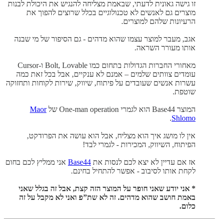
זו גישה גאונית לדעתי, שבאמת מצליחה להנגיש את היכולת לבנות
מוצרים גם לאנשים לא טכנולוגיים בכלל שרוצים להפוך את
הרעיונות שלהם למוצרים.
אגב, מעבר למוצר עצמו שהוא מדהים - גם הסיפור של מי שבנה
אותו מעורר השראה.
מאחורי החברות הגדולות בתחום כמו Bolt, Lovable ו-Cursor
עומדים צוותים שלמים – אמנם לא ענקיים, אבל בכל זאת כמה
עשרות אנשים שעובדים על פיתוח, שיווק, שירות לקוחות ותחזוקה
שוטפת.
המוצר Base44 הוא לגמרי One-man operation של
Maor
.
Shlomo
אין לו מושג איך הוא מצליח, אבל הוא עושה את הפרודקט,
הפיתוח, השיווק, המכירות - לגמרי לבד!
אז אם עדיין לא יצא לכם לנסות את
Base44
אני ממליץ לכם בחום
לקחת אותו לסיבוב - אפשר להתחיל בחינם.
* אני יודע שאני חופר על המוצר הזה קצת, אבל זה בגלל שאני
באמת חושב שהוא מדהים. זה לא שת”פ ואני לא מקבל על זה
כלום.