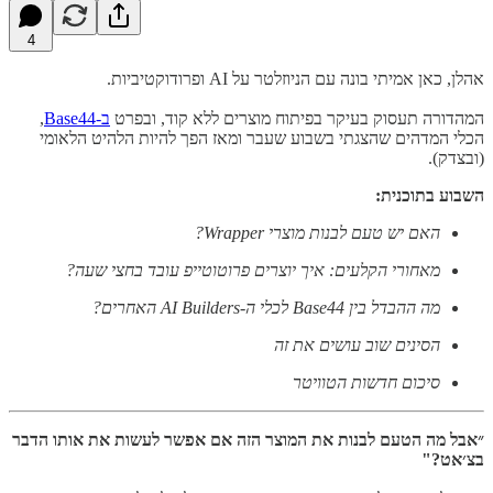
4
אהלן, כאן אמיתי בונה עם הניוזלטר על AI ופרודוקטיביות.
המהדורה תעסוק בעיקר בפיתוח מוצרים ללא קוד, ובפרט
ב-Base44
,
הכלי המדהים שהצגתי בשבוע שעבר ומאז הפך להיות הלהיט הלאומי
(ובצדק).
השבוע בתוכנית:
האם יש טעם לבנות מוצרי Wrapper?
מאחורי הקלעים: איך יוצרים פרוטוטייפ עובד בחצי שעה?
מה ההבדל בין Base44 לכלי ה-AI Builders האחרים?
הסינים שוב עושים את זה
סיכום חדשות הטוויטר
״אבל מה הטעם לבנות את המוצר הזה אם אפשר לעשות את אותו הדבר
בצ׳אט?"