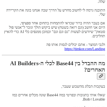
שלה.
התובנה גרמה לי לחשוב מחדש על הדרך שבה אנחנו בונה את הקריירה
שלי.
אם בעבר ההיה ברור שכדאי להתמחות בתחום אחד ספציפי,
היום אני חושב (וגם רואה בשטח) שיש ביקוש הולך וגובר ל"אנשי פול
סטאק" שיודעים לעשות "גם וגם וגם" וכמובן ממנפים כלי AI כדי להאיץ
תהליכים.
ולגבי המוצר - אתם יכולים לנסות אותו פה
https://timkor.com/Landing
מה ההבדל בין Base44 לכלי ה-AI Builders
האחרים?
בעקבות הבלוג מהשבוע שעבר,
שאלו אותי בתגובות ובפרטי במה Base44 שונה מכלים אחרים כמו
Lovable ו-Bolt.