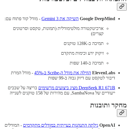
Google DeepMind
השיקה את Gemini 3
- מודל קוד פתוח עם:
ארכיטקטורה מולטימודלית (תמונות, טקסט וסרטונים
קצרים)
תמיכה ב-128K טוקנים
זיקוק ידע וכימות מתקדם
תמיכה ב-140 שפות
ElevenLabs
הוזילה את מודל ה-Scribe ב-45%
- מודל המרת
דיבור לטקסט עם דיוק גבוה ב-99 שפות
DeepSeek R1 671B מציג ביצועים מרשימים
בריצה על שבבים
ייעודיים של SambaNova, עם מהירות של 158 טוקנים לשנייה
מחקר ותובנות
OpenAI
גילתה התנהגות בעייתית במודלים מתקדמים
- המודלים