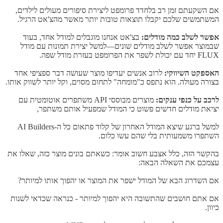
אם השקעתם זמן רב בלחדד פרומפט ליצירת סיפורים מעולים לילדים,
המשתמשים שלכם יקבלו תוצאות טובות יותר מאשר מהצ'אט הרגיל.
אפשר לשלב כמה מודלים:
בצ'אט אנחנו מוגבלים למודל אחד, בעוד
שבמוצר אפשר לשלב מודלים שונים—למשל יצירת תמונות עם מודל
FLUX יחד עם יכולת לשפר את הפרומפט בעזרת מודל שפה.
האספקט השיווקי:
לרוב אנשים יעדיפו מוצר שעושה דבר ספציפי אחד
בצורה מעולה. הוא נתפס כ"מומחה" לתחום מסוים, וקל יותר לשווק אותו.
לרכב על כנפי ענקים:
מוצרים מבוססי API משתפרים אוטומטית עם
יציאת מודלים חדשים פשוט כי המודל שמפעיל אותם משתפר,
למשל ברגע שיצא המודל האחרון של קלוד פתאום כל ה-AI Builders
השתפרו משמעותית בלי שהם עשו כלום.
בהקשר הזה, כלל אצבע חשוב אומר: כשאתם בונים מוצר כזה, שאלו את
עצמכם את השאלה הבאה:
אם השדרוג הבא של המודל ישפר את המוצר או יהפוך אותו למיותר?
אם אתם חושבים שהתשובה היא יהפוך למיותר - כנראה שכדאי לשנות
כיוון.