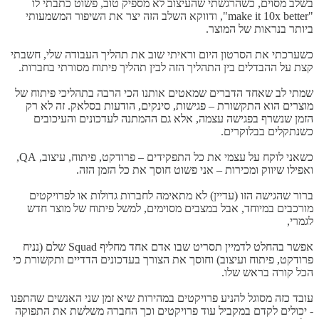
בשלב מסוים, כשהרגשתי שהעיצוב לא מספיק טוב, פשוט כתבתי לו
"make it 10x better", ודווקא השלב הזה יצר את השיפור המשמעותי
ביותר בנראות של המוצר.
כשערכתי את הסרטון היום וראיתי שוב את תהליך העבודה שלי, חשבתי
קצת על ההבדלים בין התהליך הזה לבין תהליך פיתוח מסורתי בחברות.
שמתי לב שאחד הדברים שמאטים אותנו הכי הרבה בתהליכי פיתוח של
מוצרים הוא התקשורת – פגישות, סינקים, הודעות בסלאק. זה לא רק
הזמן שנשרף בפגישה עצמה, אלא גם ההמתנה לעדכונים והעיכובים
כשנתקלים בבלוקרים.
כשאני לוקח על עצמי את כל התפקידים – פרודקט, פיתוח, עיצוב, QA,
ואפילו שיווק ומכירות – אני פשוט חוסך את כל הזמן הזה.
ברור שהגישה הזו (עדיין) לא מתאימה לחברות גדולות או לפרויקטים
מורכבים במיוחד, אבל במצבים מסוימים, למשל פיתוח של מוצר חדש
לגמרי,
אפשר בהחלט לדמיין תסריט שבו אדם אחד מחליף Squad שלם (נניח
פרודקט, פיתוח ועיצוב) וחוסך את הצורך בעדכונים הדדיים ותקשורת כי
הכל קורה בראש שלו.
עובד כזה מסוגל להניע פרויקטים במהירות שיא זמן שני האנשים שהתפנו
- יכולים לקדם במקביל עוד פרויקטים וכך החברה משלשת את התפוקה