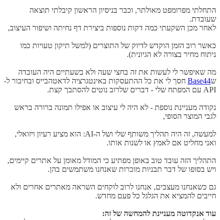
התחלתי מפרומפט מאולתר, וכבר בניסיון הראשון קיבלתי תוצאה
שעובדת.
לאחר מכן השקעתי כמה דקות נוספות ביצירת דף נחיתה ושיפור העיצוב,
כאשר רוב הזמן הוקדש לדיוק של התוצרים (למשל תיקון טעויות כמו
ניתוח מחיר בצורה לא הגיונית).
מה שאיפשר לי לעשות את זה בחצי שעה ולא בשעתיים היה העובדה
ש
Base44
חסך לי את כל ההתעסקות באינטגרציה לדאטהבייס ובחיבור ל-
API עם המפתח שלי - דברים שלרוב נוטים להסתבך קצת.
נקודה מעניינת נוספת - לא היה לי עיצוב או אפילו תמונה ברורה בראש
לגבי המוצר הסופי,
למעשה, זה היה תהליך משותף שלי ושל ה-AI: הוא מציע רעיון ויזואלי,
ואני מחליט אם לאמץ או לשנות אותו.
התהליך הזה עובד טוב באופן מפתיע כי המודל מאומן על אתרים קיימים,
ויש בסופו של דבר תבניות מוכרות שאנחנו משתמשים בהן.
גם כשאנחנו מעצבים, אנחנו לרוב לוקחים השראה מאתרים אחרים ולא
חייבים להמציא את הגלגל כל פעם מחדש.
עוד אנקדוטה מעניינת להמחשה של זה: