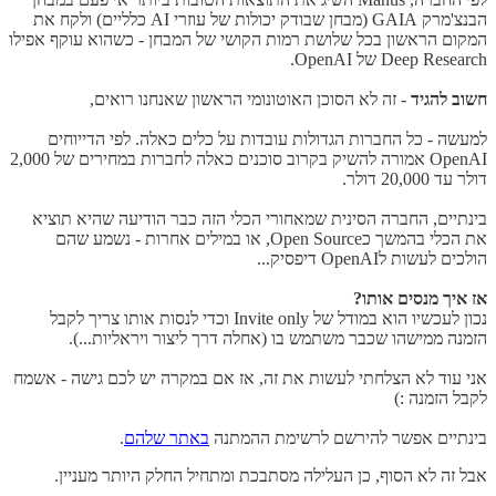
הבנצ'מרק GAIA (מבחן שבודק יכולות של עוזרי AI כלליים) ולקח את
המקום הראשון בכל שלושת רמות הקושי של המבחן - כשהוא עוקף אפילו
Deep Research של OpenAI.
חשוב להגיד
- זה לא הסוכן האוטונומי הראשון שאנחנו רואים,
למעשה - כל החברות הגדולות עובדות על כלים כאלה. לפי הדייוחים
OpenAI אמורה להשיק בקרוב סוכנים כאלה לחברות במחירים של 2,000
דולר עד 20,000 דולר.
בינתיים, החברה הסינית שמאחורי הכלי הזה כבר הודיעה שהיא תוציא
את הכלי בהמשך כOpen Source, או במילים אחרות - נשמע שהם
הולכים לעשות לOpenAI דיפסיק...
אז איך מנסים אותו?
נכון לעכשיו הוא במודל של Invite only וכדי לנסות אותו צריך לקבל
הזמנה ממישהו שכבר משתמש בו (אחלה דרך ליצור ויראליות...).
אני עוד לא הצלחתי לעשות את זה, אז אם במקרה יש לכם גישה - אשמח
לקבל הזמנה :)
בינתיים אפשר להירשם לרשימת ההמתנה
באתר שלהם
.
אבל זה לא הסוף, כן העלילה מסתבכת ומתחיל החלק היותר מעניין.