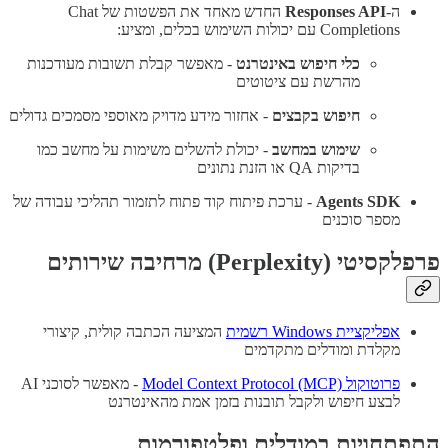
ה-
Responses API
החדש מאחד את הפשטות של Chat
Completions עם יכולות השימוש בכלים, ומציע:
כלי חיפוש באינטרנט
- מאפשר קבלת תשובות מעודכנות
מהרשת עם ציטוטים
חיפוש בקבצים
- אחזור מידע מדויק מאוספי מסמכים גדולים
שימוש במחשב
- יכולת להשלים משימות על מחשב כמו
בדיקות QA או הזנת נתונים
Agents SDK
- ערכת פיתוח קוד פתוח לתזמור תהליכי עבודה של
מספר סוכנים
פרפלקסיטי (Perplexity) מרחיבה שירותים
אפליקציית Windows רשמית
המציעה הכתבה קולית, קיצורי
מקלדת ומודלים מתקדמים
פרוטוקול Model Context Protocol (MCP)
- מאפשר לסוכני AI
לבצע חיפוש ולקבל תובנות בזמן אמת מהאינטרנט
התפתחויות במודלים ופלטפורמות