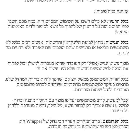
הרי לכאורה המשתמשים יכולים פשוט לגשת לצ׳אט בעצמם.
אז הנה כמה סיבות :
בגלל הרעיון:
לא כולם חשבו על השימוש המסוים הזה. כמה מכם חשבו
לפני הפוסט הזה על הרעיון של להפוך כל נושא לסיפור ילדים באמצעות
הצ׳אט?
בגלל הנגישות:
מחוץ לבועת הלינקדאין והרשתות, אנשים רבים בכלל לא
משתמשים בצ׳אט או מרגישים שהם הולכים שם לאיבוד ולא יודעים מה
לכתוב.
מוצר פשוט ונגיש (אפילו רק העובדה שהוא בעברית למשל) יכול לפתוח
את הדלת למשתמשים חדשים שלא היו עושים את זה.
בגלל חוויית המשתמש: ממשק הצ'אט, שהפך להיות ברירת המחדל שלנו,
מתאים בעיקר למשתמשים מתקדמים שיודעים לכתוב פרומפטים
מורכבים ולנהל שיחות מורכבות.
אבל למעשה, לרוב משתמשים יעדיפו מוצר עם תהליך מובנה וברור -
למשל UI שבוא צריך רק לבחור נושא, גיל הילד, ודמות מועדפת וללחוץ
על כפתור.
בגלל הפרומפט:
ברוב המקרים הערך הכי גדול של Wrapper הוא
הפרומפט הפנימי שהושקעו בו מחשבה ועבודה.