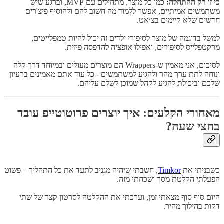
כי זו רק ההתחלה:
כמו כל מוצר, מתחילים עם MVP, וברגע שיש
משתמשים אמיתיים, אפשר ללמוד מה חשוב להם ולהוסיף פיצ'רים
חדשים שלא קיימים בצ׳אט.
למשל בדוגמה של מוצר לסיפורי ילדים זה יכול להיות טמפלייטים,
מרקטפלייס לסיפורים, ואפילו אופציה להדפסה פיזית.
לסיכום, אני מאמין ש-Wrappers הם מוצרים מעולים ובמיוחד דרך קלה
ונוחה לתת ערך מהר ולהגיע למשתמשים - כל עוד אתם מאמינים ברעיון
שלכם וביכולת להגיע לקהל שמוכן לשלם עליהם.
מאחורי הקלעים: איך יוצרים פרוטוטייפ עובד
בחצי שעה?
כשבניתי את
Timkor
, חשבתי שיהיה מגניב לתעד את כל התהליך – פשוט
הפעלתי הקלטת מסך ושכחתי מזה.
היום סוף סוף מצאתי זמן, וערכתי את ההקלטה לסרטון קצר של שתי
דקות בהילוך מהיר.