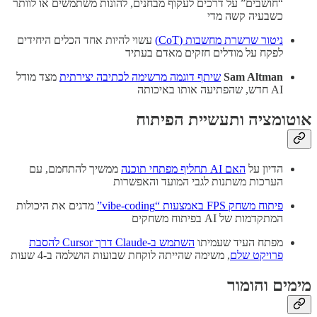
“חושבים” על דרכים לעקוף מבחנים, להונות משתמשים או לוותר
כשבעיה קשה מדי
ניטור שרשרת מחשבות (CoT)
עשוי להיות אחד הכלים היחידים
לפקח על מודלים חזקים מאדם בעתיד
Sam Altman
שיתף דוגמה מרשימה לכתיבה יצירתית
מצד מודל
AI חדש, שהפתיעה אותו באיכותה
אוטומציה ותעשיית הפיתוח
הדיון על
האם AI תחליף מפתחי תוכנה
ממשיך להתחמם, עם
הערכות משתנות לגבי המועד והאפשרות
פיתוח משחק FPS באמצעות “vibe-coding”
מדגים את היכולות
המתקדמות של AI בפיתוח משחקים
מפתח העיד שעמיתו
השתמש ב-Claude דרך Cursor להסבת
פרויקט שלם
, משימה שהייתה לוקחת שבועות הושלמה ב-4 שעות
מימים והומור