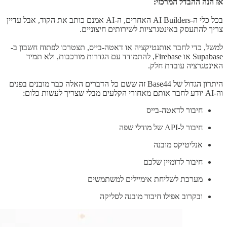
אז הנה ההבדל המרכזי:
בכל כלי ה-AI Builders האחרים, ה-AI אמנם כותב את הקוד, אבל עדיין
צריך להתעסק באינטגרציות לשירותים חיצוניים.
למשל, כדי לחבר אותנטיקציה או דאטה-בייס, תצטרכו לפתוח חשבון ב-
Supabase או Firebase, להתמודד עם הגדרות מורכבות, ולא תמיד
האינטגרציה עובדת חלק.
היתרון הגדול של Base44 זה ששם כל הדברים האלה כבר מובנים בפנים
וה-AI יודע לחבר אותם מאחורי הקלעים מבלי שצריך לעשות כלום:
חיבור לדאטה-בייס
חיבור ל-API של מודלי שפה
אנליטיקס מובנה
חיבור לדומיין שלכם
מערכת לשליחת אימיילים למשתמשים
ובקרוב אפילו חיבור מובנה לסליקה