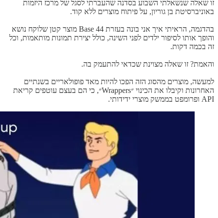
זו שאלה שנשאלתי השבוע בסדנה שהעברתי לסגל של מרכז היזמות
באוניברסיטת בן גוריון, על פיתוח מוצרים ללא קוד.
בהדגמה, הראיתי איך אני בונה בעזרת Base 44 מוצר קטן שלוקח נושא
והופך אותו לסיפור ילדים לפני השינה, כולל יצירת תמונות מותאמות, וכל
זה בכמה דקות.
והאמת? זו שאלה מצוינת שכדאי להתעמק בה.
למעשה, מוצרים מהסוג הזה הפכו להיות מאד פופולאריים בשנתיים
האחרונות וקיבלו את הכינוי ״Wrappers״, כי הם בעצם עוטפים קריאת
API ופרומפט בממשק מוצרי ידידותי.