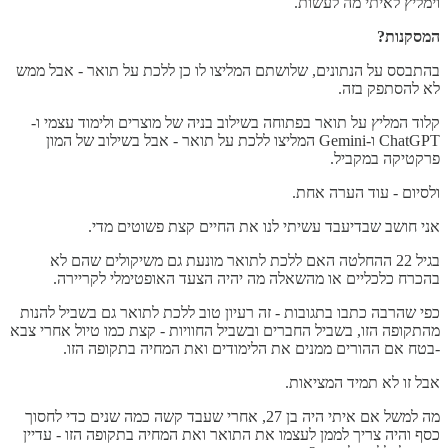
וימליץ לאיתי מה לעשות.
המסקנות?
בהתבסס על הנתונים, שלושתם המליצו לו כן ללכת על תואר - אבל ממש
לא להסתפק בזה.
קלוד המליץ על תואר בפתוחה בשילוב בניה של מוצרים ולימוד עצמי ו-
ChatGPT ו-Gemini המליצו ללכת על תואר - אבל בשילוב של המון
פרקטיקה במקביל.
ולסיום - עוד הערה אחת.
אני חושב שבדיעבד עשיתי לנו את החיים קצת פשוטים מדי.
בגיל 22 ההחלטה האם ללכת לתואר מונעת גם משיקולים שהם לא
בהכרח כלכליים או מהשאלה מה יהיה הצעד האופטימלי לקריירה.
כפי שהרבה כתבו בתגובות - זה רעיון טוב ללכת לתואר גם בשביל להנות
מהתקופה הזו, בשביל החברים ובשביל החוויות - קצת כמו טיול אחרי צבא
-בטח אם ההורים ממנים את הלימודים ואת המחיה בתקופה הזו.
אבל זו לא תמיד המציאות.
מה למשל אם איתי היה בן 27, אחרי שעבד קשה כמה שנים כדי לחסוך
כסף והיה צריך לממן לעצמו את התואר ואת המחיה בתקופה הזו - עדיין