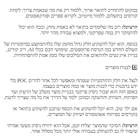
במקום להתחייב לתואר ארוך, ללמוד רק את מה שבאמת צריך: לקחת
קורסים בתשלום, ללמוד מיוטיוב, לקרוא ספרים ופודקאסטים.
הרציונל:
רוב מה שלומדים בתואר לא באמת נחוץ, וככה הוא יכול
להתמקד רק במה שפרקטי, ולמצוא עבודה מהר יותר.
בנוסף, הוא יוכל להשקיע חלק גדול מהזמן שלו בלהתמקצע במיומנויות של
העולם החדש כמו הנדסת פרומפטים, שימושי חכם בכלי AI, וייב קודינג,
בניית אייג׳נטים ולהתאים את הסילבוס שלו בזמן אמת להתפתחויות.
4️⃣ לבנות מוצרים
לנצל את חלון ההזדמנויות שנפתח ומאפשר לכל אחד להרים POC בלי
ידע בתכנות כדי לבנות מוצר או כמה מוצרים בעצמו.
באופן הזה הוא יצבור ניסיון פרקטי בבניית מוצר משלב של הרעיון ועד
הפיתוח, השיווק וההשקה וכמובן ילמד על הדרך את כל מה שצריך לדעת.
אם ילך טוב, הוא יוכל להשקיע את הכסף שתכנן להשקיע בתואר או
בקורסים בפיתוח אאוטסורס ושיווק של המוצרים.
הרציונל:
הסיכוי שהמוצר יצליח קטן, אבל הוא ירוויח ניסיון מעשי אמיתי
שיעזור לו גם להשתלב בעבודה אולי יותר מכל מסלול אחר.