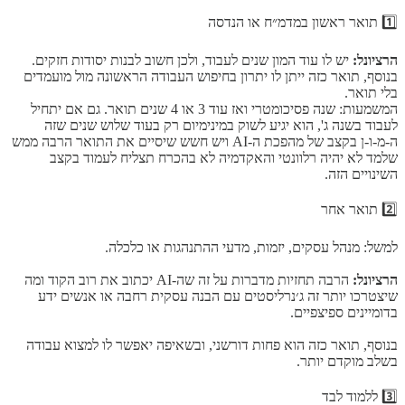
1️⃣ תואר ראשון במדמ״ח או הנדסה
הרציונל:
יש לו עוד המון שנים לעבוד, ולכן חשוב לבנות יסודות חזקים.
בנוסף, תואר כזה ייתן לו יתרון בחיפוש העבודה הראשונה מול מועמדים
בלי תואר.
המשמעות: שנה פסיכומטרי ואז עוד 3 או 4 שנים תואר. גם אם יתחיל
לעבוד בשנה ג', הוא יגיע לשוק במינימיום רק בעוד שלוש שנים שזה
ה-מ-ו-ן בקצב של מהפכת ה-AI ויש חשש שיסיים את התואר הרבה ממש
שלמד לא יהיה רלוונטי והאקדמיה לא בהכרח תצליח לעמוד בקצב
השינויים הזה.
2️⃣ תואר אחר
למשל: מנהל עסקים, יזמות, מדעי ההתנהגות או כלכלה.
הרציונל:
הרבה תחזיות מדברות על זה שה-AI יכתוב את רוב הקוד ומה
שיצטרכו יותר זה ג׳נרליסטים עם הבנה עסקית רחבה או אנשים ידע
בדומיינים ספיצפיים.
בנוסף, תואר כזה הוא פחות דורשני, ובשאיפה יאפשר לו למצוא עבודה
בשלב מוקדם יותר.
3️⃣ ללמוד לבד