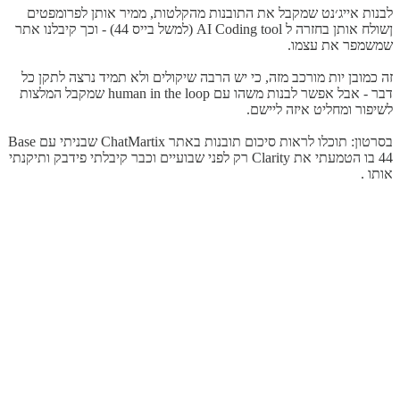
לבנות אייג׳נט שמקבל את התובנות מהקלטות, ממיר אותן לפרומפטים
ןשולח אותן בחזרה ל AI Coding tool (למשל בייס 44) - וכך קיבלנו אתר
שמשמפר את עצמו.
זה כמובן יות מורכב מזה, כי יש הרבה שיקולים ולא תמיד נרצה לתקן כל
דבר - אבל אפשר לבנות משהו עם human in the loop שמקבל המלצות
לשיפור ומחליט איזה ליישם.
בסרטון: תוכלו לראות סיכום תובנות באתר ChatMartix שבניתי עם Base
44 בו הטמעתי את Clarity רק לפני שבועיים וכבר קיבלתי פידבק ותיקנתי
אותו .