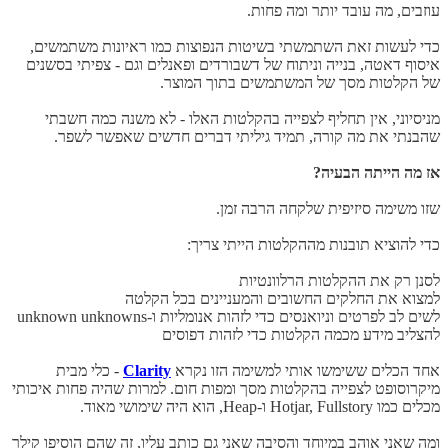
עוזבים, מה עובד יותר ומה פחות.
כדי לעשות זאת השתמשתי בשיטות הנפוצות כמו ראיונות משתמשים,
איסוף דאטה, בנייה וניתוח של דשבורדים ופאנלים וגם - צפיתי בסשנים
של הקלטות מסך של המשתמשים בתוך המוצר.
מניסיוני, אין תחליף לצפייה בהקלטות האלו - לא משנה כמה חשבתי
שהבנתי את מה קורה, תמיד גיליתי דברים חדשים שאפשר לשפר.
אז מה הייתה הבעיה?
שזו משימה סיזיפית שלקחה הרבה זמן.
כדי להוציא תובנות מההקלטות הייתי צריך:
לסנן רק את ההקלטות הרלוונטיות
למצוא את החלקים החשובים והמעניינים בכל הקלטה
לשים לב לפרטים וניואנסים כדי לזהות אנומליות ו-unknown unknowns
להצליב מידע מכמה הקלטות כדי לזהות דפוסים
אחד הכלים ששימשו אותי למשימה הזו נקרא
Clarity
- כלי מבית
מיקרוסופט לצפייה בהקלטות מסך ומפות חום. למרות שהיה פחות איכותי
מכלים כמו Hotjar, Fullstory ו-Heap, הוא היה שימושי מאוד.
ומה שאני אוהב במיוחד והסיבה שאני גם כותב עליו, זה שהם הוסיפו קילר