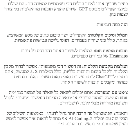
פיצ׳ר שהופך אותו לאחד הכלים הכי עוצמתיים למטרה הזו - הם שילבו
במוצר קופיילוט מבוסס GPT, שיודע להפיק תובנות מההקלטות בלי צורך
לצפות בהן.
הנה כמה דוגמאות:
תמלול וסיכום הקלטות:
הקופיילוט ייצר סיכום כתוב של מסע המשתמש
באתר, כולל זמני שהייה בעמודים, דפוסי גלישה ונטישות פתאומיות.
תובנות ממפות חום:
המלצות לשיפור האתר בהתבסס על ניתוח
Heatmaps של עמודים ספציפיים.
המלצות מקבוצת הקלטות:
זה הפיצ׳ר הכי משמעותי. אפשר לבחור מקבץ
הקלטות ולקבל סיכום ותובנות כלליות, כולל המלצות UX. למעשה, אתם
נותנים לChatGPT לנתח עשרות ואולי מאות סשנים כאלה בלחיצת
כפתור ומקבלים תובנות לשיפור האתר.
צ׳אט עם המערכת
: אתם יכולים לשאול כל שאלה על המוצר כמו ״מה
אחוז הנטישה בעמוד הבית?״ או ״מאיפה מדינות הגולשים מגיעים״ ולקבל
תשובות מהירות מבלי ללכת לדשבורדים.
והאמת? הפוטנציאל פה הרבה יותר גדול לדעתי - באמצעות השילוב של
הכלי הזה עם יכולות ה-AI Coding אני מתחיל לראות איך אפשר לממש
רעיון שמסתובב לי בראש כבר הרבה זמן: