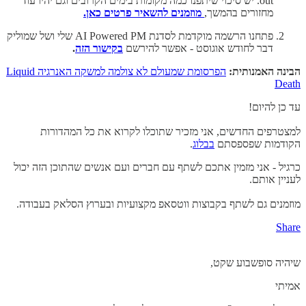
out. יש סיכוי שיתפנו כמה מקומות בימים הקרובים וגם יהיו עוד
מחזורים בהמשך,
מוזמנים להשאיר פרטים כאן.
פתחנו הרשמה מוקדמת לסדנת AI Powered PM שלי ושל שמוליק
דבר לחודש אוגוסט - אפשר להירשם
בקישור הזה
.
הבינה האמנותית:
הפרסומת שמעולם לא צולמה למשקה האנרגיה Liquid
Death
עד כן להיום!
למצטרפים החדשים, אני מזכיר שתוכלו לקרוא את כל המהדורות
הקודמות שפספסתם
בבלוג
.
כרגיל - אני מזמין אתכם לשתף עם חברים ועם אנשים שהתוכן הזה יכול
לעניין אותם.
מוזמנים גם לשתף בקבוצות ווטסאפ מקצועיות ובערוץ הסלאק בעבודה.
Share
שיהיה סופשבוע שקט,
אמיתי