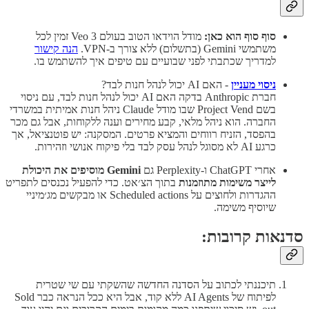
סוף סוף הוא כאן:
מודל הוידאו הטוב בעולם Veo 3 זמין לכל
משתמשי Gemini (בתשלום) ללא צורך ב-VPN.
הנה קישור
למדריך שכתבתי לפני שבועיים עם טיפים איך להשתמש בו.
ניסוי מעניין
- האם AI יכול לנהל חנות לבד?
חברת Anthropic בדקה האם AI יכול לנהל חנות לבד, עם ניסוי
בשם Project Vend שבו מודל Claude ניהל חנות אמיתית במשרדי
החברה. הוא ניהל מלאי, קבע מחירים וענה ללקוחות, אבל גם מכר
בהפסד, הזניח רווחים והמציא פרטים. המסקנה: יש פוטנציאל, אך
כרגע AI לא מסוגל לנהל עסק לבד בלי פיקוח אנושי וזהירות.
אחרי ChatGPT ו-Perplexity גם
Gemini מוסיפים את היכולת
לייצר משימות מתוזמנות
בתוך הצ׳אט. כדי להפעיל נכנסים לתפריט
ההגדרות ולחוצים על Scheduled actions או מבקשים מג׳מיניי
שיוסיף משימה.
סדנאות קרובות:
תיכננתי לכתוב על הסדנה החדשה שהשקתי עם שי שטרית
לפיתוח של AI Agents ללא קוד, אבל היא ככל הנראה כבר Sold