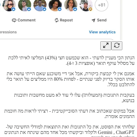
הנתון הכי מעניין לדעתי - הוא שכמעט חצי (43%) המליצו לאיתי ללכת
על מסלול עוקף תואר (אופציות 3 ו-4).
אמנם אין לי קבוצת ביקורת, אבל אני דיי משוכנע שאם הייתי עושה את
אותו הסקר בדיוק לפני שנתיים - לפחות 80% היו ממליצים על תואר בלי
להתלבט בכלל.
בעקבות התגובות (המעולות!) עלו לי עוד לא מעט מחשבות ותובנות
בנושא,
אבל במקום שאכתוב את דעתי הסובייקטיבית - רציתי לראות מה חוכמת
ההמונים אומרת.
שלחתי את הפוסט, את כל התגובותֿ ואת התוצאות למודלי החשיבה של-
Gemini , ChatGPT ולקלוד וביקשתי מכל אחד מהם שינתח את הנתונים