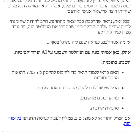
באופן אישי, אני עדיין לא בטוח מה אני מרגיש לגבי זה. הבינה המלאכותית
יכולה לשפר הרבה תחומים בחיים שלנו, אבל דווקא המוזיקה היא מקום
שהייתי רוצה שיישאר אנושי ואותנטי.
ובכל זאת, נראה שהרכבת כבר יצאה מהתחנה. חייב להודות שהאזנתי
לכמה שירים שלהם הבוקר בזמן שכתבתי את הניוזלטר הזה, וזה עבד
מצוין כמוזיקת רקע,
אז מה אגיד לכם, כנראה שגם לזה נתרגל בסוף...
אהלן, כאן אמיתי בונה עם הניוזלטר השבועי על AI ופרודוקטיביות.
השבוע בתוכנית:
האם כדאי ללמוד תואר כדי להיכנס להייטק ב-2025? תוצאות
הסקר ותובנות.
הכלי שיעזור לכם להבין מה קורה באתר שלכם.
עוד עדכונים מהשבוע.
סדנאות קרובות.
אם המייל חתוך או לא מוצג טוב, ממליץ לעבור לגרסת הדפדפן
בקישור
הזה
.