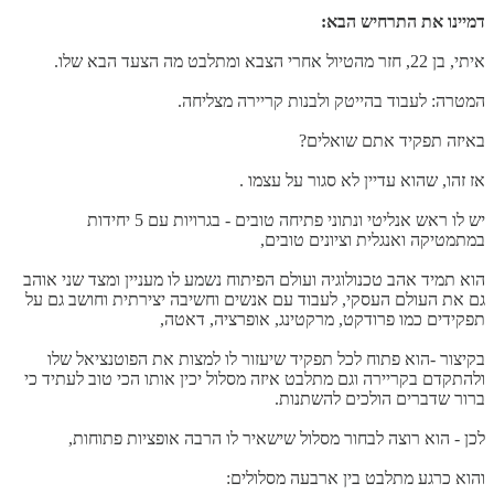
דמיינו את התרחיש הבא:
איתי, בן 22, חזר מהטיול אחרי הצבא ומתלבט מה הצעד הבא שלו.
המטרה: לעבוד בהייטק ולבנות קריירה מצליחה.
באיזה תפקיד אתם שואלים?
אז זהו, שהוא עדיין לא סגור על עצמו .
יש לו ראש אנליטי ונתוני פתיחה טובים - בגרויות עם 5 יחידות
במתמטיקה ואנגלית וציונים טובים,
הוא תמיד אהב טכנולוגיה ועולם הפיתוח נשמע לו מעניין ומצד שני אוהב
גם את העולם העסקי, לעבוד עם אנשים וחשיבה יצירתית וחושב גם על
תפקידים כמו פרודקט, מרקטינג, אופרציה, דאטה,
בקיצור -הוא פתוח לכל תפקיד שיעזור לו למצות את הפוטנציאל שלו
ולהתקדם בקריירה וגם מתלבט איזה מסלול יכין אותו הכי טוב לעתיד כי
ברור שדברים הולכים להשתנות.
לכן - הוא רוצה לבחור מסלול שישאיר לו הרבה אופציות פתוחות,
והוא כרגע מתלבט בין ארבעה מסלולים: